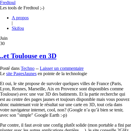
Fredtoul
Les tools de Fredtoul ;-)
A propos
|
Skifou
Juin
30
..et Toulouse en 3D
Posté dans
Techno
--
Laisser un commentaire
Le
site PagesJaunes
en pointe de la technologie
Et oui, le site propose de survoler quelques villes de France (Paris,
Lyon, Rennes, Marseille, Aix en Provence sont disponibles comme
Toulouse) avec une vue 3D des batiments. Et la partie recherche qui
est au centre des pages jaunes et toujours disponible mais vous pouvez
donc maintenant voir le résultat sur une carte en 3D, tout cela dans
votre navigateur internet, cool, non? (Google n’a qu’à bien se tenir,
avec son "simple" Google Earth :-p)
Par contre, il faut avoir une config plutôt solide (mon portable a fini par
planter avec les autres applications derrière….), le site conseille 2GHz