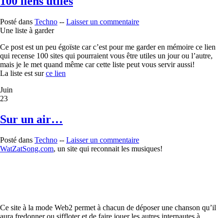
100 liens utiles
Posté dans
Techno
--
Laisser un commentaire
Une liste à garder
Ce post est un peu égoïste car c’est pour me garder en mémoire ce lien
qui recense 100 sites qui pourraient vous être utiles un jour ou l’autre,
mais je le met quand même car cette liste peut vous servir aussi!
La liste est sur
ce lien
Juin
23
Sur un air…
Posté dans
Techno
--
Laisser un commentaire
WatZatSong.com
, un site qui reconnait les musiques!
Ce site à la mode Web2 permet à chacun de déposer une chanson qu’il
aura fredonner ou siffloter et de faire jouer les autres internautes à