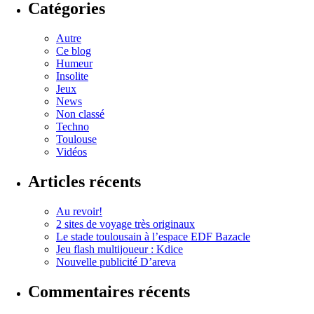
Catégories
Autre
Ce blog
Humeur
Insolite
Jeux
News
Non classé
Techno
Toulouse
Vidéos
Articles récents
Au revoir!
2 sites de voyage très originaux
Le stade toulousain à l’espace EDF Bazacle
Jeu flash multijoueur : Kdice
Nouvelle publicité D’areva
Commentaires récents