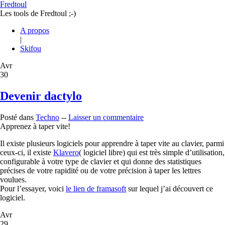
Fredtoul
Les tools de Fredtoul ;-)
A propos
|
Skifou
Avr
30
Devenir dactylo
Posté dans
Techno
--
Laisser un commentaire
Apprenez à taper vite!
Il existe plusieurs logiciels pour apprendre à taper vite au clavier, parmi
ceux-ci, il existe
Klavero
( logiciel libre) qui est très simple d’utilisation,
configurable à votre type de clavier et qui donne des statistiques
précises de votre rapidité ou de votre précision à taper les lettres
voulues.
Pour l’essayer, voici
le lien de framasoft
sur lequel j’ai découvert ce
logiciel.
Avr
29