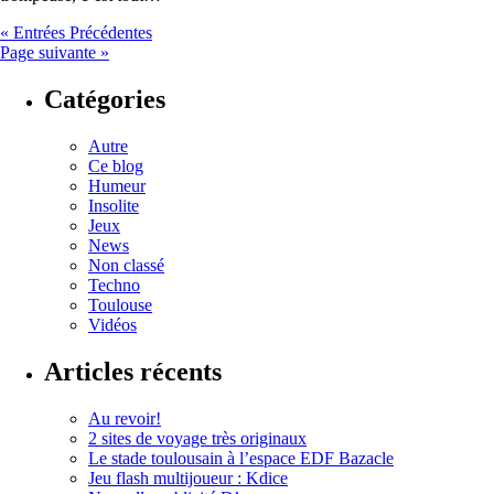
« Entrées Précédentes
Page suivante »
Catégories
Autre
Ce blog
Humeur
Insolite
Jeux
News
Non classé
Techno
Toulouse
Vidéos
Articles récents
Au revoir!
2 sites de voyage très originaux
Le stade toulousain à l’espace EDF Bazacle
Jeu flash multijoueur : Kdice