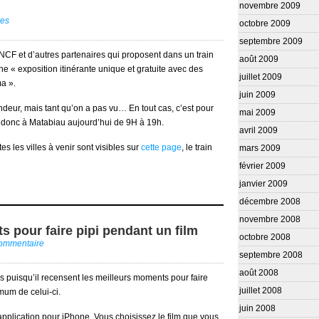
novembre 2009
res
octobre 2009
septembre 2009
NCF et d’autres partenaires qui proposent dans un train
août 2009
e « exposition itinérante unique et gratuite avec des
juillet 2009
a ».
juin 2009
deur, mais tant qu’on a pas vu… En tout cas, c’est pour
mai 2009
st donc à Matabiau aujourd’hui de 9H à 19h.
avril 2009
s les villes à venir sont visibles sur
cette page
, le train
mars 2009
février 2009
janvier 2009
décembre 2008
novembre 2008
 pour faire pipi pendant un film
octobre 2008
commentaire
septembre 2008
août 2008
ains puisqu’il recensent les meilleurs moments pour faire
juillet 2008
mum de celui-ci.
juin 2008
e application pour iPhone. Vous choisissez le film que vous