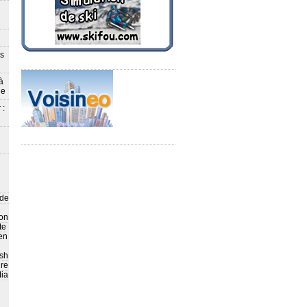
ès
à
le
 :
 de
on
te
en
sh
ire
ia