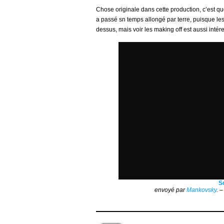
Chose originale dans cette production, c’est que
a passé sn temps allongé par terre, puisque les 
dessus, mais voir les making off est aussi intér
S
envoyé par
Mankovsky
. 