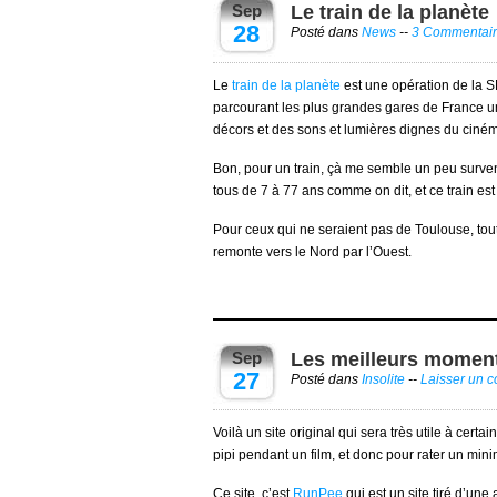
Sep
Le train de la planète
28
Posté dans
News
--
3 Commentai
Le
train de la planète
est une opération de la S
parcourant les plus grandes gares de France un
décors et des sons et lumières dignes du ciném
Bon, pour un train, çà me semble un peu surven
tous de 7 à 77 ans comme on dit, et ce train e
Pour ceux qui ne seraient pas de Toulouse, toute
remonte vers le Nord par l’Ouest.
Sep
Les meilleurs moments
27
Posté dans
Insolite
--
Laisser un 
Voilà un site original qui sera très utile à cert
pipi pendant un film, et donc pour rater un mini
Ce site, c’est
RunPee
qui est un site tiré d’un