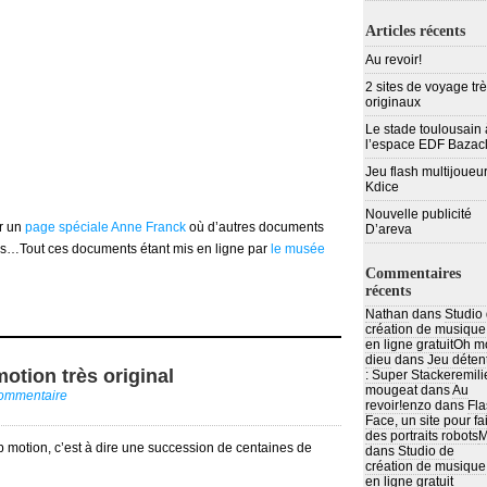
Articles récents
Au revoir!
2 sites de voyage tr
originaux
Le stade toulousain 
l’espace EDF Bazac
Jeu flash multijoueur
Kdice
Nouvelle publicité
ur un
page spéciale Anne Franck
où d’autres documents
D’areva
s…Tout ces documents étant mis en ligne par
le musée
Commentaires
récents
Nathan
dans
Studio
création de musique
en ligne gratuit
Oh m
dieu
dans
Jeu déten
motion très original
: Super Stacker
emili
mougeat
dans
Au
commentaire
revoir!
enzo
dans
Fla
Face, un site pour fa
des portraits robots
M
op motion, c’est à dire une succession de centaines de
dans
Studio de
création de musique
en ligne gratuit