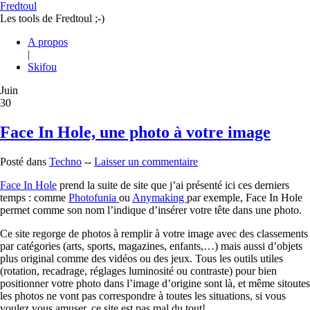
Fredtoul
Les tools de Fredtoul ;-)
A propos
|
Skifou
Juin
30
Face In Hole, une photo à votre image
Posté dans
Techno
--
Laisser un commentaire
Face In Hole
prend la suite de site que j’ai présenté ici ces derniers
temps : comme
Photofunia
ou
Anymaking
par exemple, Face In Hole
permet comme son nom l’indique d’insérer votre tête dans une photo.
Ce site regorge de photos à remplir à votre image avec des classements
par catégories (arts, sports, magazines, enfants,…) mais aussi d’objets
plus original comme des vidéos ou des jeux. Tous les outils utiles
(rotation, recadrage, réglages luminosité ou contraste) pour bien
positionner votre photo dans l’image d’origine sont là, et même sitoutes
les photos ne vont pas correspondre à toutes les situations, si vous
voulez vous amuser, ce site est pas mal du tout!