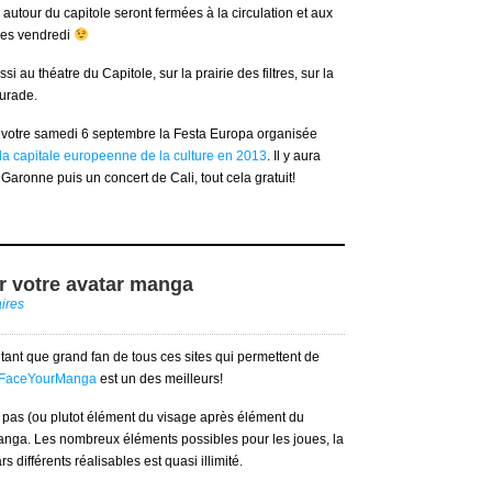
 autour du capitole seront fermées à la circulation et aux
lles vendredi
i au théatre du Capitole, sur la prairie des filtres, sur la
aurade.
z votre samedi 6 septembre la Festa Europa organisée
la capitale europeenne de la culture en 2013
. Il y aura
Garonne puis un concert de Cali, tout cela gratuit!
 votre avatar manga
ires
n tant que grand fan de tous ces sites qui permettent de
FaceYourManga
est un des meilleurs!
à pas (ou plutot élément du visage après élément du
 manga. Les nombreux éléments possibles pour les joues, la
 différents réalisables est quasi illimité.