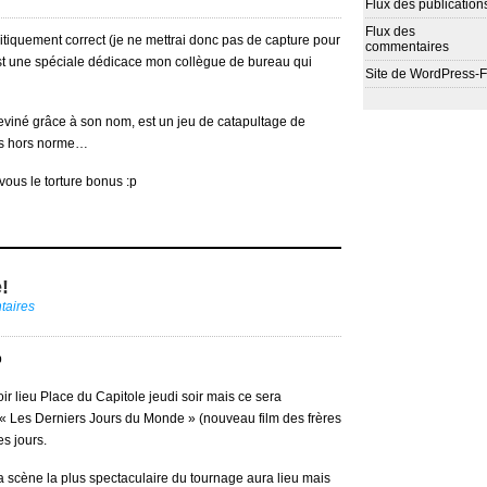
Flux des publication
Flux des
litiquement correct (je ne mettrai donc pas de capture pour
commentaires
st une spéciale dédicace mon collègue de bureau qui
Site de WordPress-
eviné grâce à son nom, est un jeu de catapultage de
très hors norme…
vous le torture bonus :p
!
aires
p
ir lieu Place du Capitole jeudi soir mais ce sera
m « Les Derniers Jours du Monde » (nouveau film des frères
es jours.
a scène la plus spectaculaire du tournage aura lieu mais