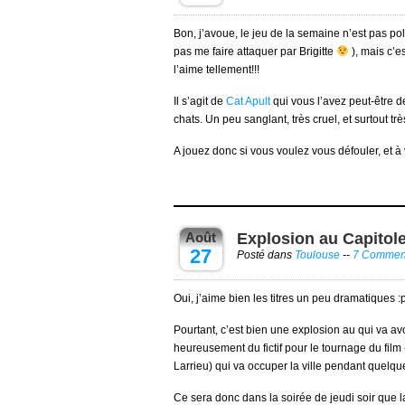
Bon, j’avoue, le jeu de la semaine n’est pas po
pas me faire attaquer par Brigitte
), mais c’e
l’aime tellement!!!
Il s’agit de
Cat Apult
qui vous l’avez peut-être d
chats. Un peu sanglant, très cruel, et surtout 
A jouez donc si vous voulez vous défouler, et à 
Août
Explosion au Capitole
27
Posté dans
Toulouse
--
7 Comment
Oui, j’aime bien les titres un peu dramatiques :
Pourtant, c’est bien une explosion au qui va avo
heureusement du fictif pour le tournage du fil
Larrieu) qui va occuper la ville pendant quelqu
Ce sera donc dans la soirée de jeudi soir que l