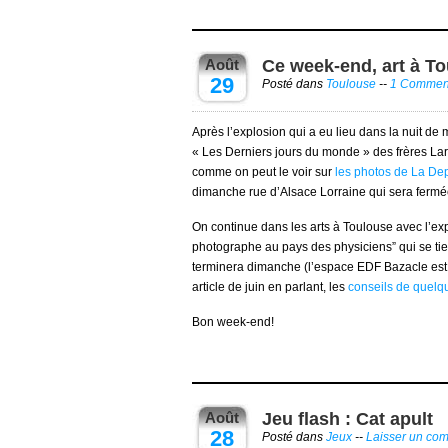
Août
Ce week-end, art à T
29
Posté dans
Toulouse
--
1 Commen
Après l’explosion qui a eu lieu dans la nuit de 
« Les Derniers jours du monde » des frères La
comme on peut le voir sur
les photos de La D
dimanche rue d’Alsace Lorraine qui sera fermé
On continue dans les arts à Toulouse avec l’ex
photographe au pays des physiciens” qui se tie
terminera dimanche (l’espace EDF Bazacle est
article de juin en parlant, les
conseils de quelqu
Bon week-end!
Août
Jeu flash : Cat apult
28
Posté dans
Jeux
--
Laisser un co