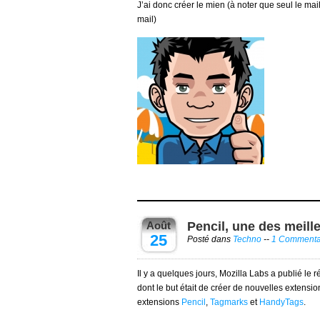
J’ai donc créer le mien (à noter que seul le ma
mail)
Août
Pencil, une des meill
25
Posté dans
Techno
--
1 Commenta
Il y a quelques jours, Mozilla Labs a publié le 
dont le but était de créer de nouvelles extensio
extensions
Pencil
,
Tagmarks
et
HandyTags
.