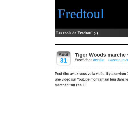
Fredtoul
Les tools de Fredtoul ;-)
Août
Tiger Woods marche v
31
Posté dans
Insolite
--
Laisser un 
Peut-être aviez-vous vu la vidéo, il y a enviro
une vidéo sur Youtube montrant un bug dans le
marchant sur l’eau :