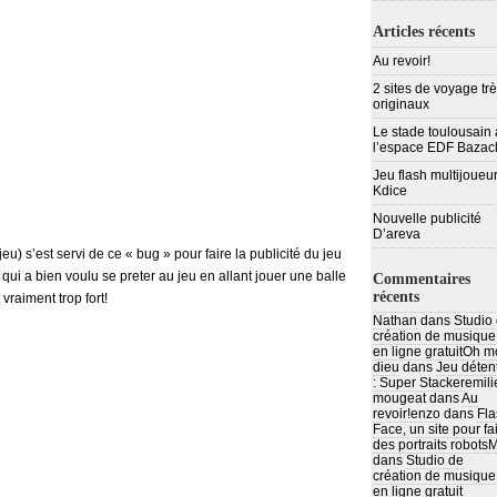
Articles récents
Au revoir!
2 sites de voyage tr
originaux
Le stade toulousain 
l’espace EDF Bazac
Jeu flash multijoueur
Kdice
Nouvelle publicité
D’areva
jeu) s’est servi de ce « bug » pour faire la publicité du jeu
ui a bien voulu se preter au jeu en allant jouer une balle
Commentaires
récents
raiment trop fort!
Nathan
dans
Studio
création de musique
en ligne gratuit
Oh m
dieu
dans
Jeu déten
: Super Stacker
emili
mougeat
dans
Au
revoir!
enzo
dans
Fla
Face, un site pour fa
des portraits robots
M
dans
Studio de
création de musique
en ligne gratuit