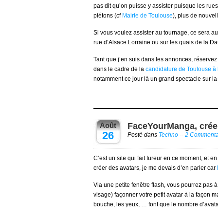
pas dit qu’on puisse y assister puisque les rues
piétons (cf
Mairie de Toulouse
), plus de nouve
Si vous voulez assister au tournage, ce sera auss
rue d’Alsace Lorraine ou sur les quais de la D
Tant que j’en suis dans les annonces, réserve
dans le cadre de la
candidature de Toulouse à 
notamment ce jour là un grand spectacle sur la 
Août
FaceYourManga, créer
26
Posté dans
Techno
--
2 Commenta
C’est un site qui fait fureur en ce moment, et e
créer des avatars, je me devais d’en parler car
Via une petite fenêtre flash, vous pourrez pas 
visage) façonner votre petit avatar à la façon
bouche, les yeux, … font que le nombre d’avatars