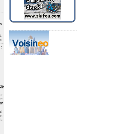
ès
à
le
 :
 de
on
te
en
sh
ire
ia