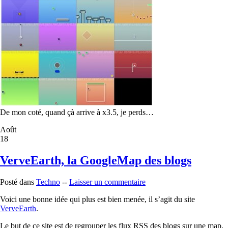
De mon coté, quand çà arrive à x3.5, je perds…
Août
18
VerveEarth, la GoogleMap des blogs
Posté dans
Techno
--
Laisser un commentaire
Voici une bonne idée qui plus est bien menée, il s’agit du site
VerveEarth
.
Le but de ce site est de regrouper les flux RSS des blogs sur une map,