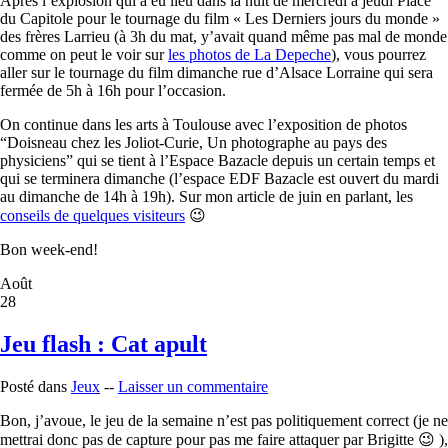
Après l’explosion qui a eu lieu dans la nuit de mercredi à jeudi Place
du Capitole pour le tournage du film « Les Derniers jours du monde »
des frères Larrieu (à 3h du mat, y’avait quand même pas mal de monde
comme on peut le voir sur
les photos de La Depeche
), vous pourrez
aller sur le tournage du film dimanche rue d’Alsace Lorraine qui sera
fermée de 5h à 16h pour l’occasion.
On continue dans les arts à Toulouse avec l’exposition de photos
“Doisneau chez les Joliot-Curie, Un photographe au pays des
physiciens” qui se tient à l’Espace Bazacle depuis un certain temps et
qui se terminera dimanche (l’espace EDF Bazacle est ouvert du mardi
au dimanche de 14h à 19h). Sur mon article de juin en parlant, les
conseils de quelques visiteurs
😉
Bon week-end!
Août
28
Jeu flash : Cat apult
Posté dans
Jeux
--
Laisser un commentaire
Bon, j’avoue, le jeu de la semaine n’est pas politiquement correct (je ne
mettrai donc pas de capture pour pas me faire attaquer par Brigitte 😉 ),