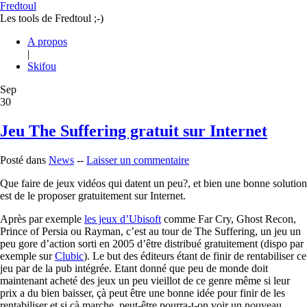
Fredtoul
Les tools de Fredtoul ;-)
A propos
|
Skifou
Sep
30
Jeu The Suffering gratuit sur Internet
Posté dans
News
--
Laisser un commentaire
Que faire de jeux vidéos qui datent un peu?, et bien une bonne solution
est de le proposer gratuitement sur Internet.
Après par exemple
les jeux d’Ubisoft
comme Far Cry, Ghost Recon,
Prince of Persia ou Rayman, c’est au tour de The Suffering, un jeu un
peu gore d’action sorti en 2005 d’être distribué gratuitement (dispo par
exemple sur
Clubic
). Le but des éditeurs étant de finir de rentabiliser ce
jeu par de la pub intégrée. Etant donné que peu de monde doit
maintenant acheté des jeux un peu vieillot de ce genre même si leur
prix a du bien baisser, çà peut être une bonne idée pour finir de les
rentabiliser et si çà marche, peut-être pourra-t-on voir un nouveau