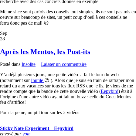
recherche avec des cas concrets donnés en exemple.
Même si ce sont parfois des conseils tout simples, ils ne sont pas mis en
oeuvre sur beaucoup de sites, un petit coup d’oeil à ces conseils ne
ferra donc pas de mal! 😉
Sep
28
Après les Mentos, les Post-its
Posté dans
Insolite
--
Laisser un commentaire
Y’a déjà plusieurs jours, une petite vidéo a fait le tour du web
(notamment sur
Inutile
😉 ). Alors que je suis en train de rattraper mon
retard du aux vacances sur tous les flux RSS que je lis, je viens de me
rendre compte que la bande de cette nouvelle vidéo (
Eepybird
) était à
l’origine d’une autre vidéo ayant fait un buzz : celle du Coca Mentos
feu d’artifice!
Pour la peine, un ptit tour sur les 2 vidéos
Sticky Note Experiment – Eepybird
envoyé par
yom_