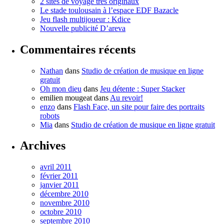
2 sites de voyage très originaux
Le stade toulousain à l’espace EDF Bazacle
Jeu flash multijoueur : Kdice
Nouvelle publicité D’areva
Commentaires récents
Nathan
dans
Studio de création de musique en ligne
gratuit
Oh mon dieu
dans
Jeu détente : Super Stacker
emilien mougeat
dans
Au revoir!
enzo
dans
Flash Face, un site pour faire des portraits
robots
Mia
dans
Studio de création de musique en ligne gratuit
Archives
avril 2011
février 2011
janvier 2011
décembre 2010
novembre 2010
octobre 2010
septembre 2010