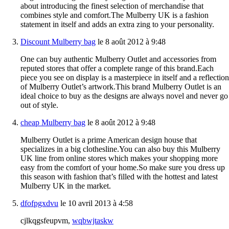
about introducing the finest selection of merchandise that
combines style and comfort.The Mulberry UK is a fashion
statement in itself and adds an extra zing to your personality.
Discount Mulberry bag
le 8 août 2012 à 9:48
One can buy authentic Mulberry Outlet and accessories from
reputed stores that offer a complete range of this brand.Each
piece you see on display is a masterpiece in itself and a reflection
of Mulberry Outlet’s artwork.This brand Mulberry Outlet is an
ideal choice to buy as the designs are always novel and never go
out of style.
cheap Mulberry bag
le 8 août 2012 à 9:48
Mulberry Outlet is a prime American design house that
specializes in a big clothesline.You can also buy this Mulberry
UK line from online stores which makes your shopping more
easy from the comfort of your home.So make sure you dress up
this season with fashion that’s filled with the hottest and latest
Mulberry UK in the market.
dfofpgxdvu
le 10 avril 2013 à 4:58
cjlkqgsfeupvm,
wqbwjtaskw