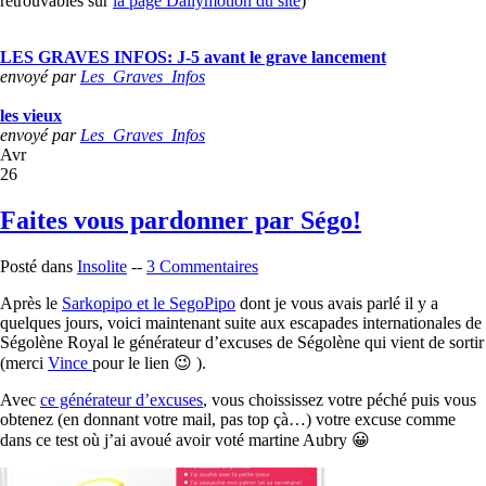
retrouvables sur
la page Dailymotion du site
)
LES GRAVES INFOS: J-5 avant le grave lancement
envoyé par
Les_Graves_Infos
les vieux
envoyé par
Les_Graves_Infos
Avr
26
Faites vous pardonner par Ségo!
Posté dans
Insolite
--
3 Commentaires
Après le
Sarkopipo et le SegoPipo
dont je vous avais parlé il y a
quelques jours, voici maintenant suite aux escapades internationales de
Ségolène Royal le générateur d’excuses de Ségolène qui vient de sortir
(merci
Vince
pour le lien 😉 ).
Avec
ce générateur d’excuses
, vous choississez votre péché puis vous
obtenez (en donnant votre mail, pas top çà…) votre excuse comme
dans ce test où j’ai avoué avoir voté martine Aubry 😀