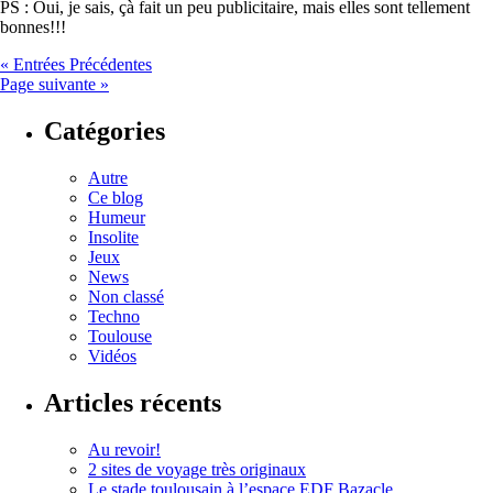
PS : Oui, je sais, çà fait un peu publicitaire, mais elles sont tellement
bonnes!!!
« Entrées Précédentes
Page suivante »
Catégories
Autre
Ce blog
Humeur
Insolite
Jeux
News
Non classé
Techno
Toulouse
Vidéos
Articles récents
Au revoir!
2 sites de voyage très originaux
Le stade toulousain à l’espace EDF Bazacle