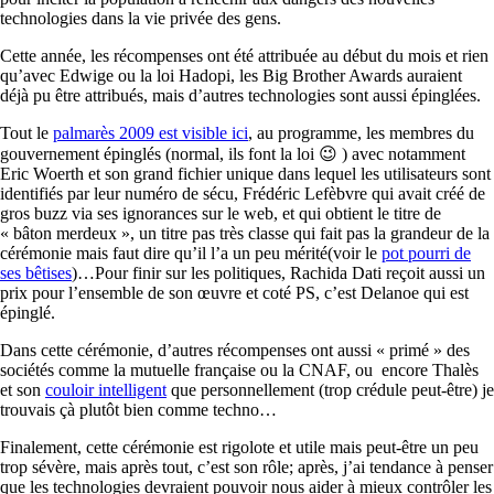
technologies dans la vie privée des gens.
Cette année, les récompenses ont été attribuée au début du mois et rien
qu’avec Edwige ou la loi Hadopi, les Big Brother Awards auraient
déjà pu être attribués, mais d’autres technologies sont aussi épinglées.
Tout le
palmarès 2009 est visible ici
, au programme, les membres du
gouvernement épinglés (normal, ils font la loi 😉 ) avec notamment
Eric Woerth et son grand fichier unique dans lequel les utilisateurs sont
identifiés par leur numéro de sécu, Frédéric Lefèbvre qui avait créé de
gros buzz via ses ignorances sur le web, et qui obtient le titre de
« bâton merdeux », un titre pas très classe qui fait pas la grandeur de la
cérémonie mais faut dire qu’il l’a un peu mérité(voir le
pot pourri de
ses bêtises
)…Pour finir sur les politiques, Rachida Dati reçoit aussi un
prix pour l’ensemble de son œuvre et coté PS, c’est Delanoe qui est
épinglé.
Dans cette cérémonie, d’autres récompenses ont aussi « primé » des
sociétés comme la mutuelle française ou la CNAF, ou encore Thalès
et son
couloir intelligent
que personnellement (trop crédule peut-être) je
trouvais çà plutôt bien comme techno…
Finalement, cette cérémonie est rigolote et utile mais peut-être un peu
trop sévère, mais après tout, c’est son rôle; après, j’ai tendance à penser
que les technologies devraient pouvoir nous aider à mieux contrôler les