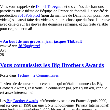
Vous vous rappelez de
Daniel Trezeguet
, et ses vidéos de chansons
parodiées sur le thème de l’équipe de France de football. La société de
production
3615Polyprod
(nom du membre de Dailymotion posant ces
vidéos) sait aussi faire des vidéos sur autre chose que du foot, la preuve
avec celle-ci sur les grèves des dernières semaines, et qui reste valable
pour ce premier mai!
« Au bout de mes greves », jean-jacques Thibault
envoyé par
3615polyprod
Avr
28
Vous connaissiez les Big Brothers Awards
Posté dans
Techno
--
2 Commentaires
Je viens de découvrir une cérémonie qui m’était inconnue : les Big
Brothers Awards, et si vous l’a connaissez pas, jetez y un œil, car elle
est assez intéressante!
Les
Big Brother Awards
, cérémonie existante en France depuis 2000,
ont été créé en 1998 par une ONG londonienne (Privacy International)
pour inciter la population à réfléchir aux dangers des nouvelles