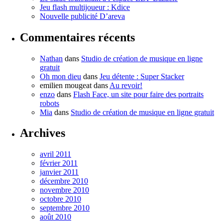
Jeu flash multijoueur : Kdice
Nouvelle publicité D’areva
Commentaires récents
Nathan
dans
Studio de création de musique en ligne
gratuit
Oh mon dieu
dans
Jeu détente : Super Stacker
emilien mougeat
dans
Au revoir!
enzo
dans
Flash Face, un site pour faire des portraits
robots
Mia
dans
Studio de création de musique en ligne gratuit
Archives
avril 2011
février 2011
janvier 2011
décembre 2010
novembre 2010
octobre 2010
septembre 2010
août 2010