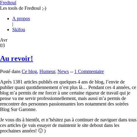
Fredtoul
Les tools de Fredtoul ;-)
A propos
|
Skifou
Avr
03
Au revoir!
Posté dans
Ce blog
,
Humeur
,
News
--
1 Commentaire
Après 1381 articles publiés en quelques 4 ans de blog, l’envie de
publier quasi quotidiennement n’est plus là… Pendant ces 4 années, ce
blog m’a permis de me forcer à une certaine rigueur de travail qui je
pense va me servir professionnellement, mais aussi m’a permis de
rencontrer des personnes passionnantes lors notamment des soirées
Blog Sur Garonne.
Je vous dis à bientôt, et n’hésitez pas à continuer de naviguer dans tous
ces articles (je vais essayer de maintenir le site debout dans les
prochaines années! 🙂 )