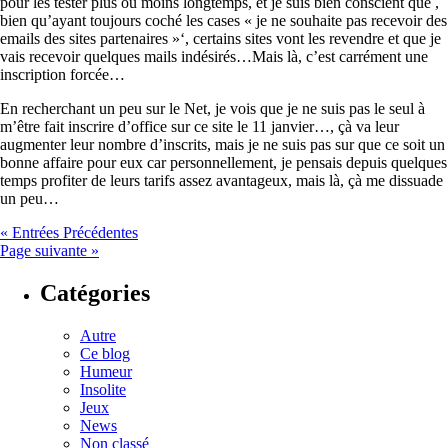
pour les tester plus ou moins longtemps, et je suis bien conscient que ,
bien qu’ayant toujours coché les cases « je ne souhaite pas recevoir des
emails des sites partenaires »‘, certains sites vont les revendre et que je
vais recevoir quelques mails indésirés…Mais là, c’est carrément une
inscription forcée…
En recherchant un peu sur le Net, je vois que je ne suis pas le seul à
m’être fait inscrire d’office sur ce site le 11 janvier…, çà va leur
augmenter leur nombre d’inscrits, mais je ne suis pas sur que ce soit un
bonne affaire pour eux car personnellement, je pensais depuis quelques
temps profiter de leurs tarifs assez avantageux, mais là, çà me dissuade
un peu…
« Entrées Précédentes
Page suivante »
Catégories
Autre
Ce blog
Humeur
Insolite
Jeux
News
Non classé