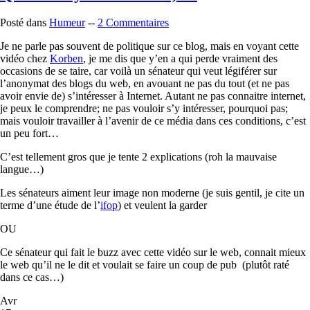
Posté dans
Humeur
--
2 Commentaires
Je ne parle pas souvent de politique sur ce blog, mais en voyant cette
vidéo chez
Korben
, je me dis que y’en a qui perde vraiment des
occasions de se taire, car voilà un sénateur qui veut légiférer sur
l’anonymat des blogs du web, en avouant ne pas du tout (et ne pas
avoir envie de) s’intéresser à Internet. Autant ne pas connaitre internet,
je peux le comprendre; ne pas vouloir s’y intéresser, pourquoi pas;
mais vouloir travailler à l’avenir de ce média dans ces conditions, c’est
un peu fort…
C’est tellement gros que je tente 2 explications (roh la mauvaise
langue…)
Les sénateurs aiment leur image non moderne (je suis gentil, je cite un
terme d’une étude de l’
ifop
) et veulent la garder
OU
Ce sénateur qui fait le buzz avec cette vidéo sur le web, connait mieux
le web qu’il ne le dit et voulait se faire un coup de pub (plutôt raté
dans ce cas…)
Avr