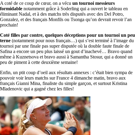
A coté de ce coup de cœur, on a vécu
un tournoi messieurs
formidable
notamment grâce à Soderling qui a ouvert le tableau en
éliminant Nadal, et à des matchs très disputés avec des Del Potro,
Gonzalez, et des français Monfils ou Tsonga qu’on devrait revoir l’an
prochain!
Coté filles par contre, quelques déceptions pour un tournoi un peu
terne
(notamment pour nous français…) qui s’est terminé à l’image du
tournoi par une finale pas super disputée où la double faute finale de
Safina a encore un peu plus laissé un gout d’inachevé… Bravo quand
même à Kuznetsova et bravo aussi à Samantha Stosur, qui a donné un
peu de piment à cette deuxième semaine!
Enfin, un ptit coup d’oeil aux résultats annexes : c’était bien sympa de
pouvoir voir leurs matchs sur France 4 dimanche matin, bravo aux
français Gianni Mina, finaliste du simple garçon, et surtout Kristina
Mladenovic qui a gagné chez les filles!