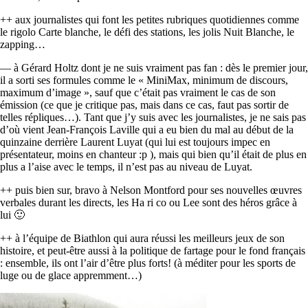
++ aux journalistes qui font les petites rubriques quotidiennes comme
le rigolo Carte blanche, le défi des stations, les jolis Nuit Blanche, le
zapping…
— à Gérard Holtz dont je ne suis vraiment pas fan : dès le premier jour,
il a sorti ses formules comme le « MiniMax, minimum de discours,
maximum d’image », sauf que c’était pas vraiment le cas de son
émission (ce que je critique pas, mais dans ce cas, faut pas sortir de
telles répliques…). Tant que j’y suis avec les journalistes, je ne sais pas
d’où vient Jean-François Laville qui a eu bien du mal au début de la
quinzaine derrière Laurent Luyat (qui lui est toujours impec en
présentateur, moins en chanteur :p ), mais qui bien qu’il était de plus en
plus a l’aise avec le temps, il n’est pas au niveau de Luyat.
++ puis bien sur, bravo à Nelson Montford pour ses nouvelles œuvres
verbales durant les directs, les Ha ri co ou Lee sont des héros grâce à
lui 🙂
++ à l’équipe de Biathlon qui aura réussi les meilleurs jeux de son
histoire, et peut-être aussi à la politique de fartage pour le fond français
: ensemble, ils ont l’air d’être plus forts! (à méditer pour les sports de
luge ou de glace appremment…)