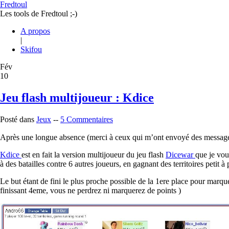
Fredtoul
Les tools de Fredtoul ;-)
A propos
|
Skifou
Fév
10
Jeu flash multijoueur : Kdice
Posté dans
Jeux
--
5 Commentaires
Après une longue absence (merci à ceux qui m’ont envoyé des messages, ç
Kdice
est en fait la version multijoueur du jeu flash
Dicewar
que je vou
à des batailles contre 6 autres joueurs, en gagnant des territoires petit à p
Le but étant de fini le plus proche possible de la 1ere place pour marqu
finissant 4eme, vous ne perdrez ni marquerez de points )