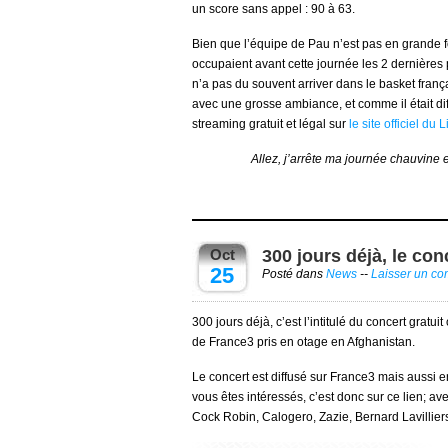
un score sans appel : 90 à 63.
Bien que l’équipe de Pau n’est pas en grande f
occupaient avant cette journée les 2 dernière
n’a pas du souvent arriver dans le basket franç
avec une grosse ambiance, et comme il était di
streaming gratuit et légal sur
le site officiel du
Allez, j’arrête ma journée chauvine 
Oct
300 jours déjà, le co
25
Posté dans
News
--
Laisser un c
300 jours déjà, c’est l’intitulé du concert gratu
de France3 pris en otage en Afghanistan.
Le concert est diffusé sur France3 mais aussi 
vous êtes intéressés, c’est donc sur ce lien; a
Cock Robin, Calogero, Zazie, Bernard Lavilli