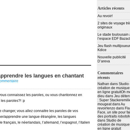
Articles récents
Au revoir!
2 sites de voyage tr
originaux
Le stade toulousain 
l’espace EDF Bazac
Jeu flash multijoueur
Kdice
Nouvelle publicité
D’areva
Commentaires
 apprendre les langues en chantant
récents
commentaire
Nathan
dans
Studio
création de musique
en ligne gratuit
Oh m
ous connaissez les paroles, ou vous chantonnez en
dieu
dans
Jeu déten
: Super Stacker
emili
 les paroles?! :p
mougeat
dans
Au
revoir!
enzo
dans
Fla
re changer, vous allez connaitre les paroles de vos
Face, un site pour fa
des portraits robots
M
iser/apprendre une langue étrangère, les langues
dans
Studio de
e français, le néerlandais, l’allemand, l’espagnol, l’italien
création de musique
en ligne gratuit