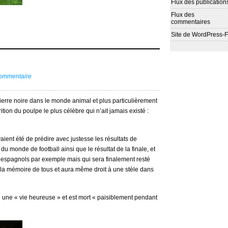
Flux des publication
Flux des
commentaires
Site de WordPress-
commentaire
pierre noire dans le monde animal et plus particulièrement
ion du poulpe le plus célèbre qui n’ait jamais existé :
aient été de prédire avec justesse les résultats de
u monde de football ainsi que le résultat de la finale, et
les espagnols par exemple mais qui sera finalement resté
 la mémoire de tous et aura même droit à une stèle dans
u une « vie heureuse » et est mort « paisiblement pendant