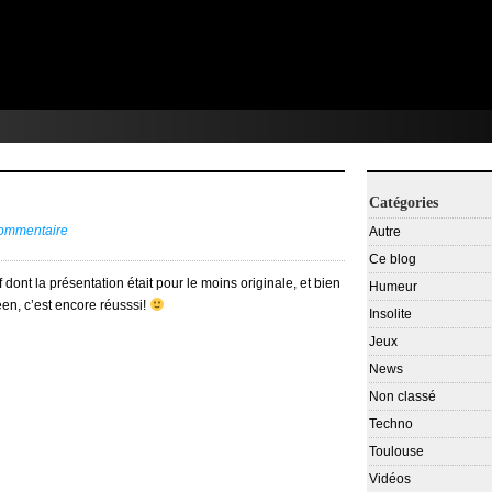
Catégories
commentaire
Autre
Ce blog
 dont la présentation était pour le moins originale, et bien
Humeur
een, c’est encore réusssi!
Insolite
Jeux
News
Non classé
Techno
Toulouse
Vidéos