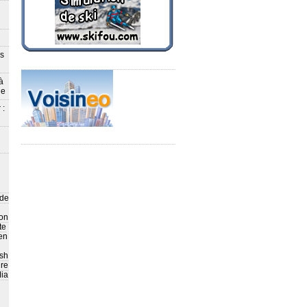
ès
à
le
 :
 de
on
te
en
sh
ire
ia