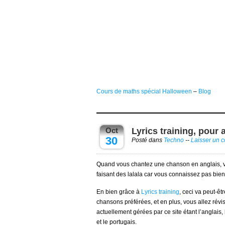
Cours de maths spécial Halloween
–
Blog
Oct
Lyrics training, pour
30
Posté dans
Techno
--
Laisser un 
Quand vous chantez une chanson en anglais, v
faisant des lalala car vous connaissez pas bien
En bien grâce à
Lyrics training
, ceci va peut-êt
chansons préférées, et en plus, vous allez rév
actuellement gérées par ce site étant l’anglais, l
et le portugais.