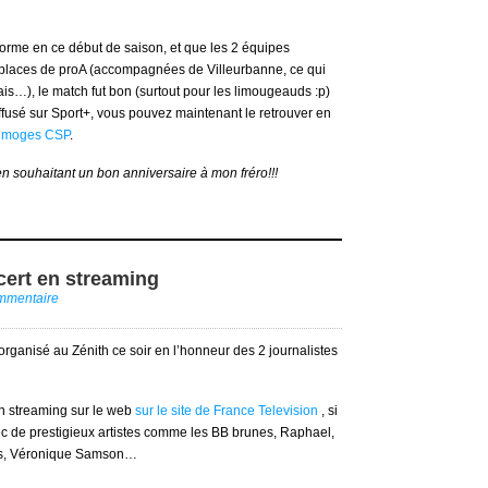
orme en ce début de saison, et que les 2 équipes
s places de proA (accompagnées de Villeurbanne, ce qui
ais…), le match fut bon (surtout pour les limougeauds :p)
ffusé sur Sport+, vous pouvez maintenant le retrouver en
 Limoges CSP
.
en souhaitant un bon anniversaire à mon fréro!!!
ncert en streaming
ommentaire
it organisé au Zénith ce soir en l’honneur des 2 journalistes
en streaming sur le web
sur le site de France Television
, si
vec de prestigieux artistes comme les BB brunes, Raphael,
ers, Véronique Samson…