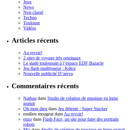
Jeux
News
Non classé
Techno
Toulouse
Vidéos
Articles récents
Au revoir!
2 sites de voyage très originaux
Le stade toulousain à l’espace EDF Bazacle
Jeu flash multijoueur : Kdice
Nouvelle publicité D’areva
Commentaires récents
Nathan
dans
Studio de création de musique en ligne
gratuit
Oh mon dieu
dans
Jeu détente : Super Stacker
emilien mougeat
dans
Au revoir!
enzo
dans
Flash Face, un site pour faire des portraits
robots
Mia
dans
Studio de création de musique en ligne gratuit