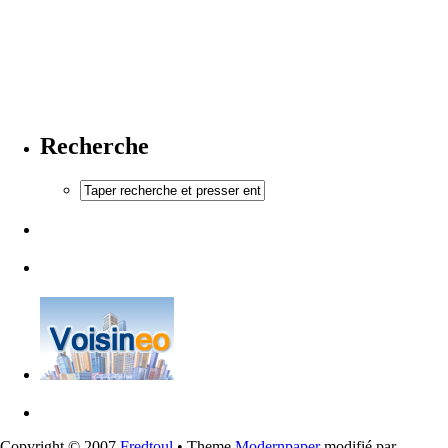
Recherche
Copyright © 2007
Fredtoul
• Theme
Modernpaper
modifié par