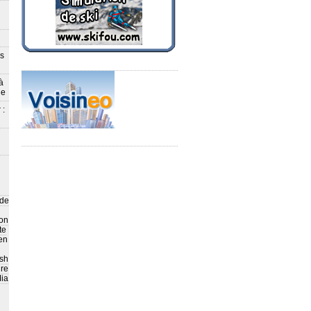
ès
à
le
 :
 de
on
te
en
sh
ire
ia