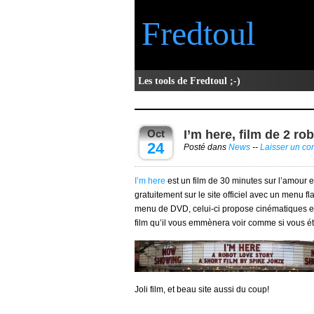
Fredtoul
Les tools de Fredtoul ;-)
Oct
I’m here, film de 2 ro
24
Posté dans
News
--
Laisser un c
I’m here
est un film de 30 minutes sur l’amour e
gratuitement sur le site officiel avec un menu f
menu de DVD, celui-ci propose cinématiques et 
film qu’il vous emmènera voir comme si vous ét
Joli film, et beau site aussi du coup!