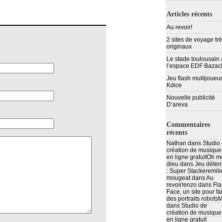
Articles récents
Au revoir!
2 sites de voyage tr
originaux
Le stade toulousain 
l’espace EDF Bazac
Jeu flash multijoueur
Kdice
Nouvelle publicité
D’areva
Commentaires
récents
Nathan
dans
Studio
création de musique
en ligne gratuit
Oh m
dieu
dans
Jeu déten
: Super Stacker
emili
mougeat
dans
Au
revoir!
enzo
dans
Fla
Face, un site pour fa
des portraits robots
M
dans
Studio de
création de musique
en ligne gratuit