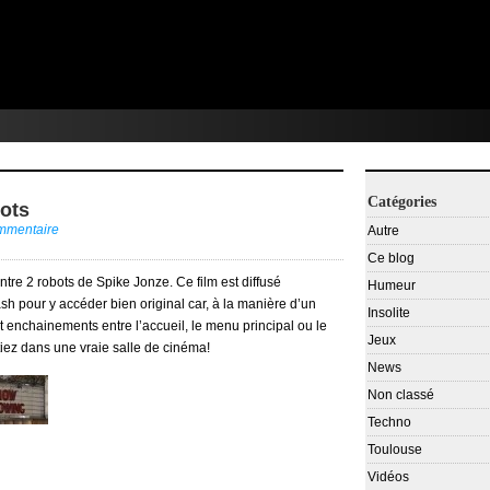
Catégories
bots
ommentaire
Autre
Ce blog
ntre 2 robots de Spike Jonze. Ce film est diffusé
Humeur
lash pour y accéder bien original car, à la manière d’un
Insolite
enchainements entre l’accueil, le menu principal ou le
Jeux
iez dans une vraie salle de cinéma!
News
Non classé
Techno
Toulouse
Vidéos