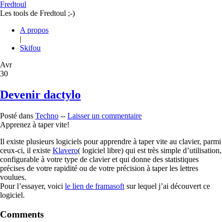
Fredtoul
Les tools de Fredtoul ;-)
A propos
|
Skifou
Avr
30
Devenir dactylo
Posté dans
Techno
--
Laisser un commentaire
Apprenez à taper vite!
Il existe plusieurs logiciels pour apprendre à taper vite au clavier, parmi
ceux-ci, il existe
Klavero
( logiciel libre) qui est très simple d’utilisation,
configurable à votre type de clavier et qui donne des statistiques
précises de votre rapidité ou de votre précision à taper les lettres
voulues.
Pour l’essayer, voici
le lien de framasoft
sur lequel j’ai découvert ce
logiciel.
Comments