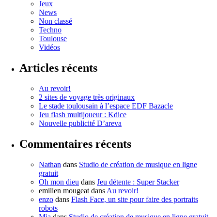
Jeux
News
Non classé
Techno
Toulouse
Vidéos
Articles récents
Au revoir!
2 sites de voyage très originaux
Le stade toulousain à l’espace EDF Bazacle
Jeu flash multijoueur : Kdice
Nouvelle publicité D’areva
Commentaires récents
Nathan
dans
Studio de création de musique en ligne
gratuit
Oh mon dieu
dans
Jeu détente : Super Stacker
emilien mougeat
dans
Au revoir!
enzo
dans
Flash Face, un site pour faire des portraits
robots
Mia
dans
Studio de création de musique en ligne gratuit