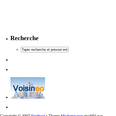
Recherche
Copyright © 2007
Fredtoul
• Theme
Modernpaper
modifié par