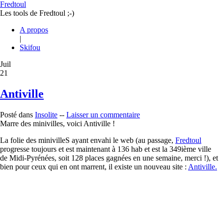
Fredtoul
Les tools de Fredtoul ;-)
A propos
|
Skifou
Juil
21
Antiville
Posté dans
Insolite
--
Laisser un commentaire
Marre des minivilles, voici Antiville !
La folie des minivilleS ayant envahi le web (au passage,
Fredtoul
progresse toujours et est maintenant à 136 hab et est la 349ième ville
de Midi-Pyrénées, soit 128 places gagnées en une semaine, merci !), et
bien pour ceux qui en ont marrent, il existe un nouveau site :
Antiville.