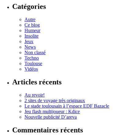
Catégories
Autre
Ce blog
Humeur
Insolite
Jeux
News
Non classé
Techno
Toulouse
Vidéos
Articles récents
Au revoir!
2 sites de voyage très originaux
Le stade toulousain à l’espace EDF Bazacle
Jeu flash multijoueur : Kdice
Nouvelle publicité D’areva
Commentaires récents