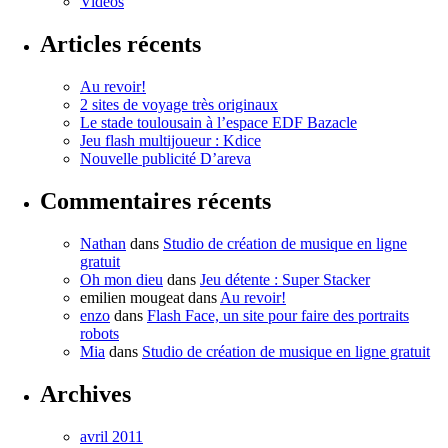
Vidéos
Articles récents
Au revoir!
2 sites de voyage très originaux
Le stade toulousain à l’espace EDF Bazacle
Jeu flash multijoueur : Kdice
Nouvelle publicité D’areva
Commentaires récents
Nathan
dans
Studio de création de musique en ligne
gratuit
Oh mon dieu
dans
Jeu détente : Super Stacker
emilien mougeat
dans
Au revoir!
enzo
dans
Flash Face, un site pour faire des portraits
robots
Mia
dans
Studio de création de musique en ligne gratuit
Archives
avril 2011