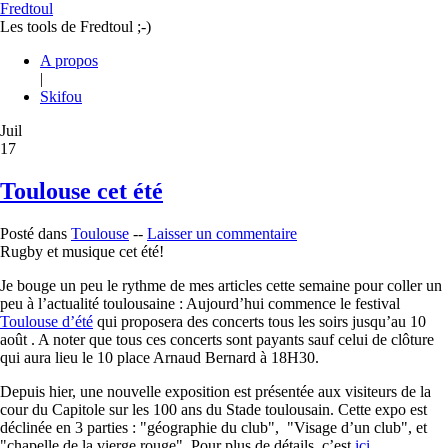
Fredtoul
Les tools de Fredtoul ;-)
A propos
|
Skifou
Juil
17
Toulouse cet été
Posté dans
Toulouse
--
Laisser un commentaire
Rugby et musique cet été!
Je bouge un peu le rythme de mes articles cette semaine pour coller un
peu à l’actualité toulousaine : Aujourd’hui commence le festival
Toulouse d’été
qui proposera des concerts tous les soirs jusqu’au 10
août . A noter que tous ces concerts sont payants sauf celui de clôture
qui aura lieu le 10 place Arnaud Bernard à 18H30.
Depuis hier, une nouvelle exposition est présentée aux visiteurs de la
cour du Capitole sur les 100 ans du Stade toulousain. Cette expo est
déclinée en 3 parties : "géographie du club", "Visage d’un club", et
"chapelle de la vierge rouge". Pour plus de détails, c’est
ici
.