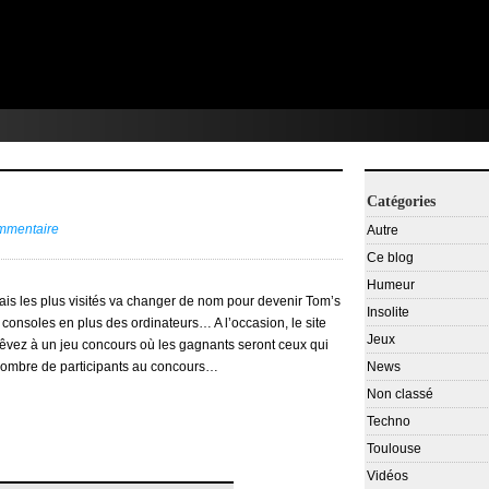
Catégories
ommentaire
Autre
Ce blog
Humeur
çais les plus visités va changer de nom pour devenir Tom’s
Insolite
onsoles en plus des ordinateurs… A l’occasion, le site
Jeux
êvez à un jeu concours où les gagnants seront ceux qui
 nombre de participants au concours…
News
Non classé
Techno
Toulouse
Vidéos