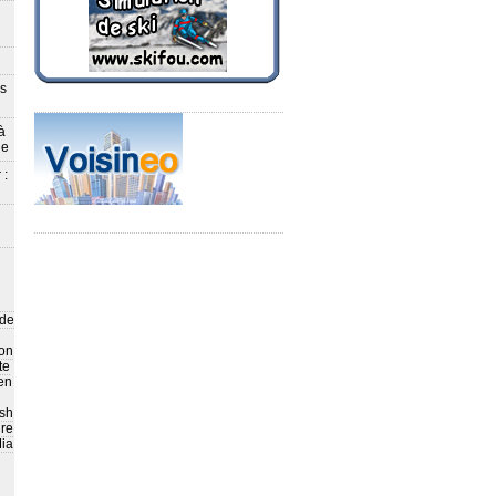
ès
à
le
 :
 de
on
te
en
sh
ire
ia