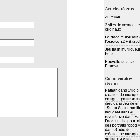
Articles récents
Au revoir!
2 sites de voyage tr
originaux
Le stade toulousain 
l’espace EDF Bazac
Jeu flash multijoueur
Kdice
Nouvelle publicité
D’areva
Commentaires
récents
Nathan
dans
Studio
création de musique
en ligne gratuit
Oh m
dieu
dans
Jeu déten
: Super Stacker
emili
mougeat
dans
Au
revoir!
enzo
dans
Fla
Face, un site pour fa
des portraits robots
M
dans
Studio de
création de musique
en ligne gratuit