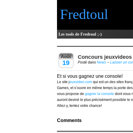
Fredtoul
Les tools de Fredtoul ;-)
Août
Concours jeuxvideos
19
Posté dans
News
--
Laisser un c
Et si vous gagnez une console!
Le site j
euxvideo.com
qui est un des sites fran
Games, et s’ouvre en même temps la porte des c
vous propose de
gagner la console
dont vous r
auront deviné le plus précisément possible le
Allez-y, tentez votre chance!
Comments