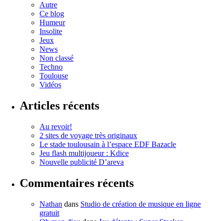
Autre
Ce blog
Humeur
Insolite
Jeux
News
Non classé
Techno
Toulouse
Vidéos
Articles récents
Au revoir!
2 sites de voyage très originaux
Le stade toulousain à l’espace EDF Bazacle
Jeu flash multijoueur : Kdice
Nouvelle publicité D’areva
Commentaires récents
Nathan
dans
Studio de création de musique en ligne
gratuit