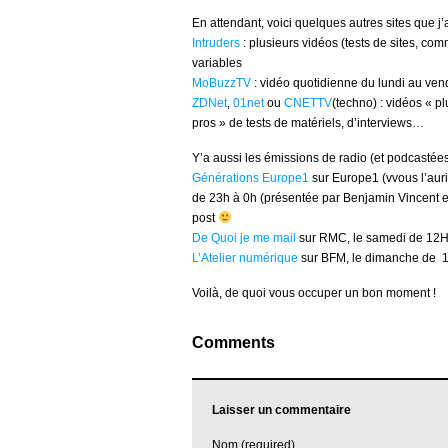
En attendant, voici quelques autres sites que j
Intruders
: plusieurs vidéos (tests de sites, c
variables
MoBuzzTV
: vidéo quotidienne du lundi au ven
ZDNet
,
01net
ou
CNETTV
(techno) : vidéos « pl
pros » de tests de matériels, d’interviews…
Y’a aussi les émissions de radio (et podcastées
Générations Europe1
sur Europe1 (vvous l’auri
de 23h à 0h (présentée par Benjamin Vincent et 
post
De Quoi je me mail
sur RMC, le samedi de 12H 
L’Atelier numérique
sur BFM, le dimanche de 15
Voilà, de quoi vous occuper un bon moment !
Comments
Laisser un commentaire
Nom (required)