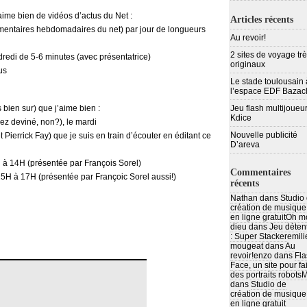
’aime bien de vidéos d’actus du Net :
Articles récents
ommentaires hebdomadaires du net) par jour de longueurs
Au revoir!
2 sites de voyage tr
dredi de 5-6 minutes (avec présentatrice)
originaux
us
Le stade toulousain 
l’espace EDF Bazac
 bien sur) que j’aime bien :
Jeu flash multijoueur
Kdice
ez deviné, non?), le mardi
Nouvelle publicité
Pierrick Fay) que je suis en train d’écouter en éditant ce
D’areva
à 14H (présentée par François Sorel)
Commentaires
H à 17H (présentée par Françoic Sorel aussi!)
récents
Nathan
dans
Studio
création de musique
en ligne gratuit
Oh m
dieu
dans
Jeu déten
: Super Stacker
emili
mougeat
dans
Au
revoir!
enzo
dans
Fla
Face, un site pour fa
des portraits robots
M
dans
Studio de
création de musique
en ligne gratuit