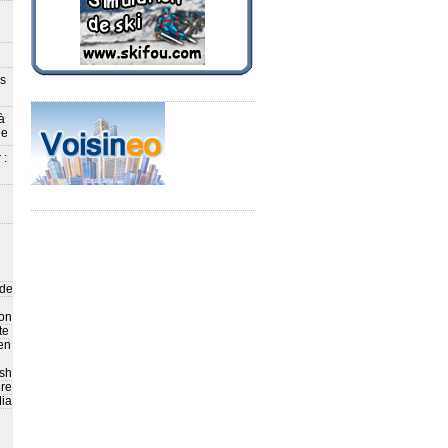
ès
à
le
 :
 de
on
te
en
sh
ire
ia