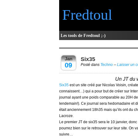
Fredtoul
Les tools de Fredtoul ;-)
Jan
Six35
09
Posté dans
Techno
--
Laisser un 
Un JT du
Six35
est un site créé par Nicolas Voisin, créat
connaissent…) qui a pour but de créer sur Inte
journal ayant une poids comparable au 20H de la
lendemain!). Ce journal sera hedomadaire et di
était anciennement 18h35 mais qu’ils ont du ch
Lacroze.
Le premier JT de six35 sera le 10 janvier, donc
pourrez bien sur le retrouver sur leur site. On 
suivre…