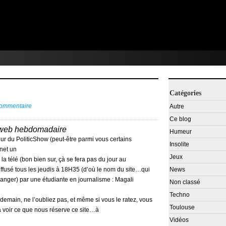
Catégories
commentaire
Autre
Ce blog
 web hebdomadaire
Humeur
eur du PoliticShow (peut-être parmi vous certains
Insolite
rnet un
Jeux
 télé (bon bien sur, çà se fera pas du jour au
ffusé tous les jeudis à 18H35 (d’où le nom du site…qui
News
anger) par une étudiante en journalisme : Magali
Non classé
Techno
 demain, ne l’oubliez pas, et même si vous le ratez, vous
Toulouse
va voir ce que nous réserve ce site…à
Vidéos