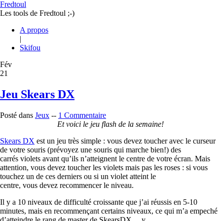
Fredtoul
Les tools de Fredtoul ;-)
A propos
|
Skifou
Fév
21
Jeu Skears DX
Posté dans
Jeux
--
1 Commentaire
Et voici le jeu flash de la semaine!
Skears DX
est un jeu très simple : vous devez toucher avec le curseur
de votre souris (prévoyez une souris qui marche bien!) des
carrés violets avant qu’ils n’atteignent le centre de votre écran. Mais
attention, vous devez toucher les violets mais pas les roses : si vous
touchez un de ces derniers ou si un violet atteint le
centre, vous devez recommencer le niveau.
Il y a 10 niveaux de difficulté croissante que j’ai réussis en 5-10
minutes, mais en recommençant certains niveaux, ce qui m’a empeché
d’atteindre le rang de master de SkearsDX… y