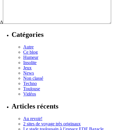
Δ
Catégories
Autre
Ce blog
Humeur
Insolite
Jeux
News
Non classé
Techno
Toulouse
Vidéos
Articles récents
Au revoir!
2 sites de voyage très originaux
Le stade toulousain à l’espace EDF Bazacle