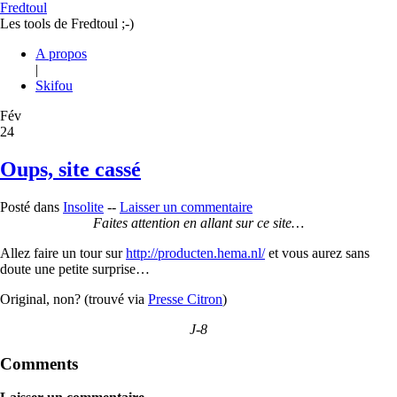
Fredtoul
Les tools de Fredtoul ;-)
A propos
|
Skifou
Fév
24
Oups, site cassé
Posté dans
Insolite
--
Laisser un commentaire
Faites attention en allant sur ce site…
Allez faire un tour sur
http://producten.hema.nl/
et vous aurez sans
doute une petite surprise…
Original, non? (trouvé via
Presse Citron
)
J-8
Comments