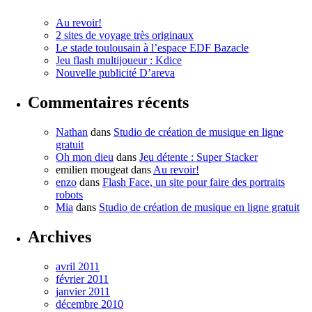
Au revoir!
2 sites de voyage très originaux
Le stade toulousain à l’espace EDF Bazacle
Jeu flash multijoueur : Kdice
Nouvelle publicité D’areva
Commentaires récents
Nathan
dans
Studio de création de musique en ligne
gratuit
Oh mon dieu
dans
Jeu détente : Super Stacker
emilien mougeat
dans
Au revoir!
enzo
dans
Flash Face, un site pour faire des portraits
robots
Mia
dans
Studio de création de musique en ligne gratuit
Archives
avril 2011
février 2011
janvier 2011
décembre 2010