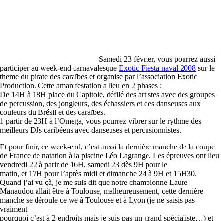
Samedi 23 février, vous pourrez aussi
participer au week-end carnavalesque
Exotic Fiesta naval 2008
sur le
thème du pirate des caraïbes et organisé par l’association Exotic
Production. Cette amanifestation a lieu en 2 phases :
De 14H à 18H place du Capitole, défilé des artistes avec des groupes
de percussion, des jongleurs, des échassiers et des danseuses aux
couleurs du Brésil et des caraïbes.
1 partir de 23H à l’Omega, vous pourrez vibrer sur le rythme des
meilleurs DJs caribéens avec danseuses et percusionnistes.
Et pour finir, ce week-end, c’est aussi la dernière manche de la coupe
de France de natation à la piscine Léo Lagrange. Les épreuves ont lieu
vendredi 22 à parir de 16H, samedi 23 dès 9H pour le
matin, et 17H pour l’après midi et dimanche 24 à 9H et 15H30.
Quand j’ai vu çà, je me suis dit que notre championne Laure
Manaudou allait être à Toulouse, malheureusement, cette dernière
manche se déroule ce we à Toulouse et à Lyon (je ne saisis pas
vraiment
pourquoi c’est à 2 endroits mais je suis pas un grand spécialiste…) et