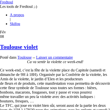
Fredtoul
Les tools de Fredtoul ;-)
A propos
|
Skifou
Fév
08
Toulouse violet
Posté dans
Toulouse
--
Laisser un commentaire
Ca va sentir la violette ce week-end!
Ce week-end, c’est la fête de la violette place du Capitole (samedi et
dimanche de 9H à 18H). Organisée par la Confrérie de la violette, les
Amis de la violette, le jardin d’Elen et les producteurs
de fleurs et de produits, cette manifestation vous permettra de découvrir
cette fleur symbole de Toulouse sous toutes ses formes : bières,
bonbons, macarons, fougasses, tout y passe et vous pourrez
même travailler un peu la violette avec des activités ludiques :
boutures, fresques, …
Le TFC, qui joue en violet bien sûr, seront aussi de la partie les deux
jours de 15H à 17H30 pour des animations avec les enfants et samedi à