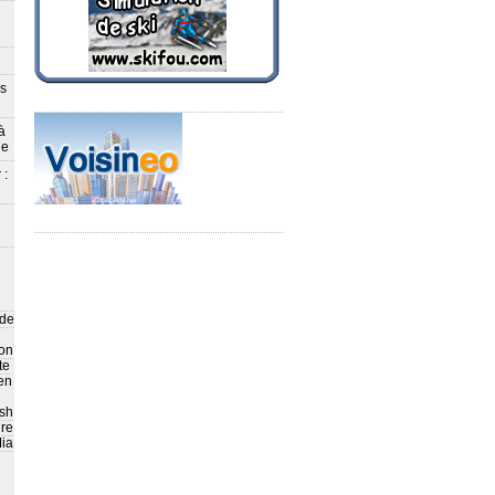
ès
à
le
 :
 de
on
te
en
sh
ire
ia