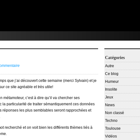
Catégories
commentaire
Autre
Ce blog
mps que j’ai découvert cette semaine (merci Sylvain) et je
Humeur
r ce site agréable et très utile!
Insolite
Jeux
n métamoteur, c’est à dire qu’il va chercher ses
c la particularité de traiter sémantiquement ces données
News
s réponses les plus semblables seront rapprochées et
Non classé
.
Techno
recherché et on voit bien les différents thèmes liés à
Toulouse
ème.
Vidéos