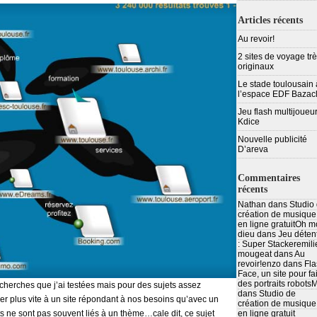
Articles récents
Au revoir!
2 sites de voyage tr
originaux
Le stade toulousain 
l’espace EDF Bazac
Jeu flash multijoueur
Kdice
Nouvelle publicité
D’areva
Commentaires
récents
Nathan
dans
Studio
création de musique
en ligne gratuit
Oh m
dieu
dans
Jeu déten
: Super Stacker
emili
mougeat
dans
Au
revoir!
enzo
dans
Fla
Face, un site pour fa
des portraits robots
M
echerches que j’ai testées mais pour des sujets assez
dans
Studio de
ver plus vite à un site répondant à nos besoins qu’avec un
création de musique
ts ne sont pas souvent liés à un thème…cale dit, ce sujet
en ligne gratuit