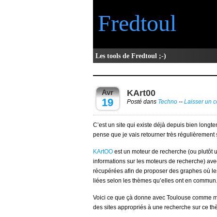
Fredtoul
Les tools de Fredtoul ;-)
Avr
KArt00
19
Posté dans
Techno
--
Laisser un 
C’est un site qui existe déjà depuis bien longte
pense que je vais retourner très régulièrement su
KArtOO
est un moteur de recherche (ou plutôt u
informations sur les moteurs de recherche) ave
récupérées afin de proposer des graphes où le
liées selon les thèmes qu’elles ont en commun
Voici ce que çà donne avec Toulouse comme mot 
des sites appropriés à une recherche sur ce th