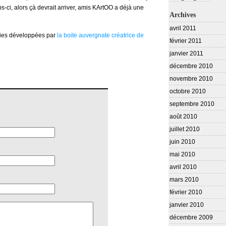
-ci, alors çà devrait arriver, amis KArtOO a déjà une
Archives
avril 2011
ogies développées par
la boite auvergnate créatrice de
février 2011
janvier 2011
décembre 2010
novembre 2010
octobre 2010
septembre 2010
août 2010
juillet 2010
juin 2010
mai 2010
avril 2010
mars 2010
février 2010
janvier 2010
décembre 2009