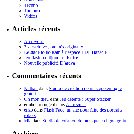
Techno
Toulouse
Vidéos
Articles récents
Au revoir!
2 sites de voyage très originaux
Le stade toulousain à l’espace EDF Bazacle
Jeu flash multijoueur : Kdice
Nouvelle publicité D’areva
Commentaires récents
Nathan
dans
Studio de création de musique en ligne
gratuit
Oh mon dieu
dans
Jeu détente : Super Stacker
emilien mougeat
dans
Au revoir!
enzo
dans
Flash Face, un site pour faire des portraits
robots
Mia
dans
Studio de création de musique en ligne gratuit
Archives