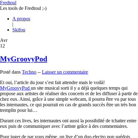
Fredtoul
Les tools de Fredtoul ;-)
A propos
|
Skifou
Avr
12
MyGroovyPod
Posté dans
Techno
--
Laisser un commentaire
Et oui, l’article du jour s’est fait attendre mais le voilà!
MyGroovyPod
un site musical sorti il y a déjà quelques temps qui
propose aux artistes de réaliser des concerts et de les diffuser à partir de
chez eux. Ainsi, grâce à une simple webcam, il pourra être vu par tous
les internautes, ce qui pourrait en cas de grands succès être un très bon
tremplin pour lui…
Durant ces lives, les internautes ont aussi la possibilité de tchatter entre
eux puis de communiquer avec l’artiste grâce à des commentaires.
Pour juger de par vous même, un live d’un duo electro pop suédois