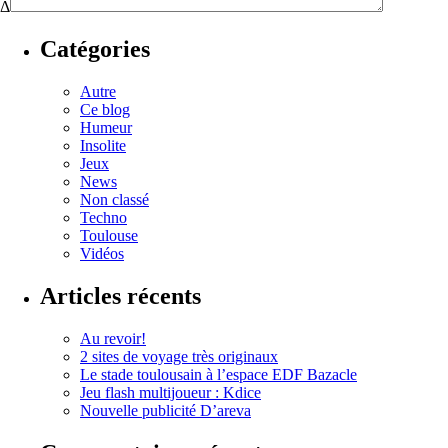
Δ
Catégories
Autre
Ce blog
Humeur
Insolite
Jeux
News
Non classé
Techno
Toulouse
Vidéos
Articles récents
Au revoir!
2 sites de voyage très originaux
Le stade toulousain à l’espace EDF Bazacle
Jeu flash multijoueur : Kdice
Nouvelle publicité D’areva