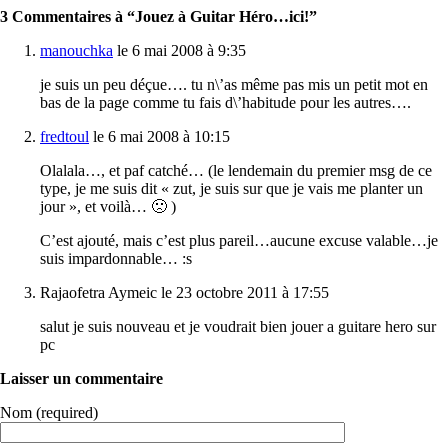
3 Commentaires à “Jouez à Guitar Héro…ici!”
manouchka
le 6 mai 2008 à 9:35
je suis un peu déçue…. tu n\’as même pas mis un petit mot en
bas de la page comme tu fais d\’habitude pour les autres….
fredtoul
le 6 mai 2008 à 10:15
Olalala…, et paf catché… (le lendemain du premier msg de ce
type, je me suis dit « zut, je suis sur que je vais me planter un
jour », et voilà… 🙁 )
C’est ajouté, mais c’est plus pareil…aucune excuse valable…je
suis impardonnable… :s
Rajaofetra Aymeic le 23 octobre 2011 à 17:55
salut je suis nouveau et je voudrait bien jouer a guitare hero sur
pc
Laisser un commentaire
Nom (required)