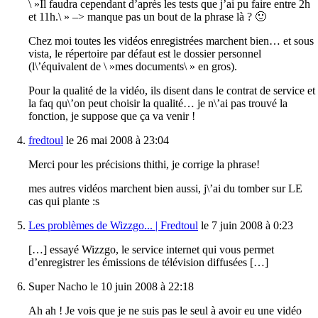
\ »Il faudra cependant d’après les tests que j’ai pu faire entre 2h
et 11h.\ » –> manque pas un bout de la phrase là ? 🙂
Chez moi toutes les vidéos enregistrées marchent bien… et sous
vista, le répertoire par défaut est le dossier personnel
(l\’équivalent de \ »mes documents\ » en gros).
Pour la qualité de la vidéo, ils disent dans le contrat de service et
la faq qu\’on peut choisir la qualité… je n\’ai pas trouvé la
fonction, je suppose que ça va venir !
fredtoul
le 26 mai 2008 à 23:04
Merci pour les précisions thithi, je corrige la phrase!
mes autres vidéos marchent bien aussi, j\’ai du tomber sur LE
cas qui plante :s
Les problèmes de Wizzgo... | Fredtoul
le 7 juin 2008 à 0:23
[…] essayé Wizzgo, le service internet qui vous permet
d’enregistrer les émissions de télévision diffusées […]
Super Nacho le 10 juin 2008 à 22:18
Ah ah ! Je vois que je ne suis pas le seul à avoir eu une vidéo