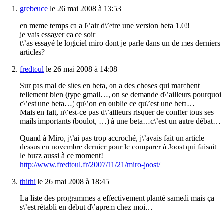
grebeuce
le 26 mai 2008 à 13:53
en meme temps ca a l\’air d\’etre une version beta 1.0!!
je vais essayer ca ce soir
t\’as essayé le logiciel miro dont je parle dans un de mes derniers
articles?
fredtoul
le 26 mai 2008 à 14:08
Sur pas mal de sites en beta, on a des choses qui marchent
tellement bien (type gmail…, on se demande d\’ailleurs pourquoi
c\’est une beta…) qu\’on en oublie ce qu\’est une beta…
Mais en fait, n\’est-ce pas d\’ailleurs risquer de confier tous ses
mails importants (boulot, …) à une beta…c\’est un autre débat…
Quand à Miro, j\’ai pas trop accroché, j\’avais fait un article
dessus en novembre dernier pour le comparer à Joost qui faisait
le buzz aussi à ce moment!
http://www.fredtoul.fr/2007/11/21/miro-joost/
thithi
le 26 mai 2008 à 18:45
La liste des programmes a effectivement planté samedi mais ça
s\’est rétabli en début d\’aprem chez moi…