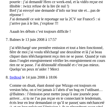
pourrie : j’ai demandé Hero ce week-end, et la vidéo reçue est
illisible : iwizz refuse de la lire (le nul !)
Bref j’ai envoyé une demande d’info sur leur site et…pas de
réponse !
J’ai demandé ce soir le reportage sur la 2CV sur France5 : si
j’arrive pas à le lire, j’explose !!!
Aaaah les débuts c’est toujours difficile !
Balmes le 13 juin 2008 à 17:57
j’ai téléchargé une première emission et tout a bien fonctionné,
fière de moi j’ai voulu téléchargé une deuxième et là j’ai beau
cliquer dans téléchargement reçu rien ne se passe. Quand je vais
dans l’onglet enregistrement vérifier les enregistrement en cours
rien ne se passe. J’ai désinstallé réinstallé et c’est pas mieux.
Quelqu’un peux m’aider ? Merci
fredtoul
le 14 juin 2008 à 18:06
Comme on disait, étant donné que Wizzgo est toujours en
version béta, on n’est jamais à l’abris d’un bug en l’utilisant…
@Balmes : l’émission peut mettre jusqu’à une journée pour
arriver…si tu ne l’as pas reçue en te connectant le lendemain,
écris leur en leur demandant ce qu’il se passe( sans méchanceté
;), et en leur précisant l’émission ), ils te répondront assez vite!