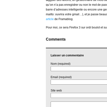
tagguer des favoris, un gestionnaire de mots 
qu’on n’a pas enregistrer ou non le mot de pas
barre d’adresses intelligente ou encore une ges
mailto: ouvrira votre gmail…), et je passe bea
article
de Framablog.
Pour moi, ce sera Firefox 3 sur ordi boulot et su
Comments
Laisser un commentaire
Nom (required)
Email (required)
Site web