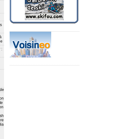
ès
à
le
 :
 de
on
te
en
sh
ire
ia