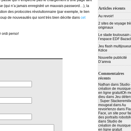
de passe qui n’empeche pas le chargement d’une page tant
se (qui n’a jamais enregistré un mauvais password…), la
Articles récents
tion des protocoles révolutionnaire (par exemple, le lien
Au revoir!
ucoup de nouveautés qui sont très bien décrite dans
cet
2 sites de voyage tr
originaux
r ordi perso!
Le stade toulousain 
l’espace EDF Bazac
Jeu flash multijoueur
Kdice
Nouvelle publicité
D’areva
Commentaires
récents
Nathan
dans
Studio
création de musique
en ligne gratuit
Oh m
dieu
dans
Jeu déten
: Super Stacker
emili
mougeat
dans
Au
revoir!
enzo
dans
Fla
Face, un site pour fa
des portraits robots
M
dans
Studio de
création de musique
en ligne gratuit