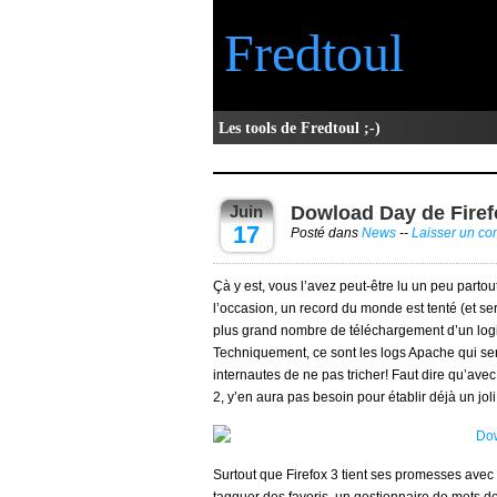
Fredtoul
Les tools de Fredtoul ;-)
Juin
Dowload Day de Firef
17
Posté dans
News
--
Laisser un c
Çà y est, vous l’avez peut-être lu un peu partou
l’occasion, un record du monde est tenté (et s
plus grand nombre de téléchargement d’un logi
Techniquement, ce sont les logs Apache qui se
internautes de ne pas tricher! Faut dire qu’ave
2, y’en aura pas besoin pour établir déjà un joli
Surtout que Firefox 3 tient ses promesses avec