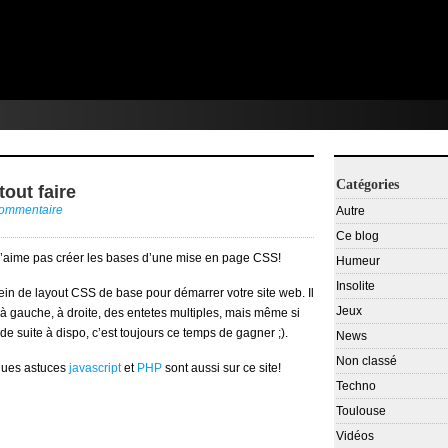
Catégories
out faire
commentaire
Autre
Ce blog
 n’aime pas créer les bases d’une mise en page CSS!
Humeur
Insolite
ein de layout CSS de base pour démarrer votre site web. Il
Jeux
 à gauche, à droite, des entetes multiples, mais même si
de suite à dispo, c’est toujours ce temps de gagner ;).
News
Non classé
ques astuces
javascript
et
PHP
sont aussi sur ce site!
Techno
Toulouse
Vidéos