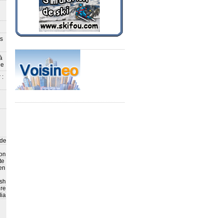
ès
à
le
 :
 de
on
te
en
sh
ire
ia