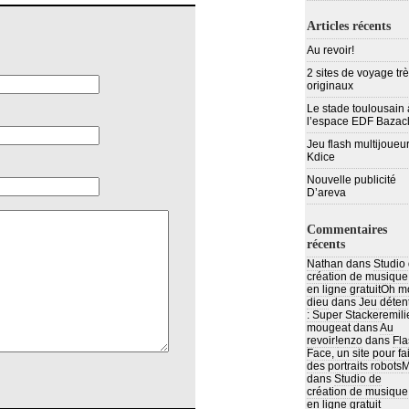
Articles récents
Au revoir!
2 sites de voyage tr
originaux
Le stade toulousain 
l’espace EDF Bazac
Jeu flash multijoueur
Kdice
Nouvelle publicité
D’areva
Commentaires
récents
Nathan
dans
Studio
création de musique
en ligne gratuit
Oh m
dieu
dans
Jeu déten
: Super Stacker
emili
mougeat
dans
Au
revoir!
enzo
dans
Fla
Face, un site pour fa
des portraits robots
M
dans
Studio de
création de musique
en ligne gratuit