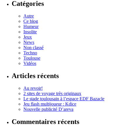
Catégories
Autre
Ce blog
Humeur
Insolite
Jeux
News
Non classé
Techno
Toulouse
Vidéos
Articles récents
Au revoir!
2 sites de voyage très originaux
Le stade toulousain à l’espace EDF Bazacle
Jeu flash multijoueur : Kdice
Nouvelle publicité D’areva
Commentaires récents