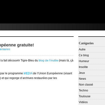
Catégories
péenne gratuite!
ntaires
Autre
Ce blog
’a fait découvrir Tigre-Bleu du
blog de l’inutile
(mais là, çà
Humeur
Insolite
Jeux
u par le programme
MEDIA
de l’Union Européenne (visant
) et qui regorge d’archives restaurées par les
News
Non classé
Techno
Toulouse
Vidéos