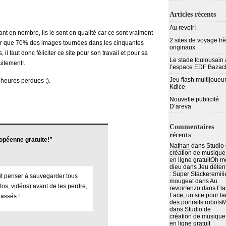
Articles récents
Au revoir!
t en nombre, ils le sont en qualité car ce sont vraiment
2 sites de voyage tr
avoir que 70% des images tournées dans les cinquantes
originaux
 faut donc féliciter ce site pour son travail et pour sa
Le stade toulousain 
uitement!.
l’espace EDF Bazac
Jeu flash multijoueur
 heures perdues ;).
Kdice
Nouvelle publicité
D’areva
Commentaires
récents
péenne gratuite!”
Nathan
dans
Studio
création de musique
en ligne gratuit
Oh m
dieu
dans
Jeu déten
: Super Stacker
emili
rait penser à sauvegarder tous
mougeat
dans
Au
tos, vidéos) avant de les perdre,
revoir!
enzo
dans
Fla
Face, un site pour fa
assés !
des portraits robots
M
dans
Studio de
création de musique
en ligne gratuit