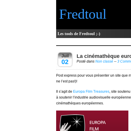
Fredtoul
Les tools de Fredtoul ;-)
Juil
La cinémathèque euro
02
Posté dans
Non classé
--
3 Comme
Post express pour vous présenter un site que m
ne l’est pas!)
!
Il s’agit de
Europa Film Treasures
, site souten
à soutenir l’industrie audiovisuelle européenne
cinémathèques européennes.