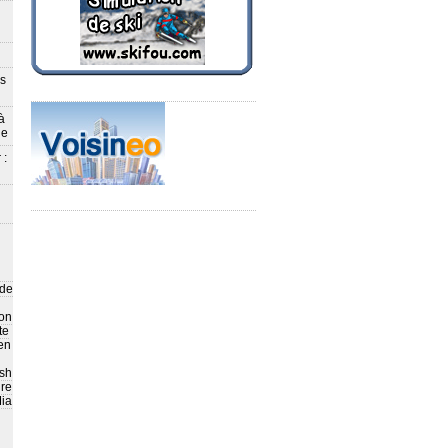
ès
à
le
 :
 de
on
te
en
sh
ire
ia