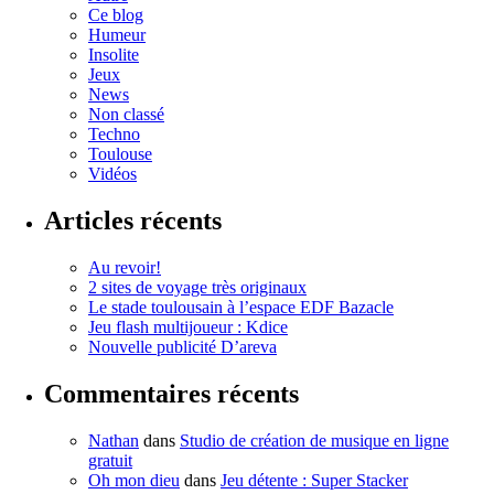
Ce blog
Humeur
Insolite
Jeux
News
Non classé
Techno
Toulouse
Vidéos
Articles récents
Au revoir!
2 sites de voyage très originaux
Le stade toulousain à l’espace EDF Bazacle
Jeu flash multijoueur : Kdice
Nouvelle publicité D’areva
Commentaires récents
Nathan
dans
Studio de création de musique en ligne
gratuit
Oh mon dieu
dans
Jeu détente : Super Stacker