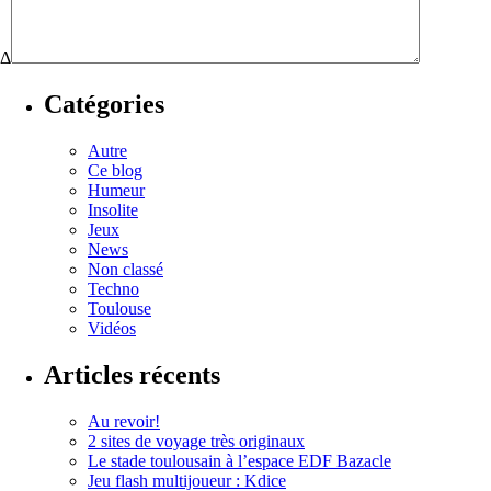
Δ
Catégories
Autre
Ce blog
Humeur
Insolite
Jeux
News
Non classé
Techno
Toulouse
Vidéos
Articles récents
Au revoir!
2 sites de voyage très originaux
Le stade toulousain à l’espace EDF Bazacle
Jeu flash multijoueur : Kdice