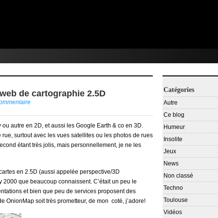
Catégories
 web de cartographie 2.5D
commentaire
Autre
Ce blog
ou autre en 2D, et aussi les Google Earth & co en 3D.
Humeur
rue, surtout avec les vues satellites ou les photos de rues
Insolite
ond étant très jolis, mais personnellement, je ne les
Jeux
News
cartes en 2.5D (aussi appelée perspective/3D
Non classé
ty 2000 que beaucoup connaissent. C’était un peu le
Techno
entations et bien que peu de services proposent des
Toulouse
de OnionMap soit très prometteur, de mon coté, j’adore!
Vidéos