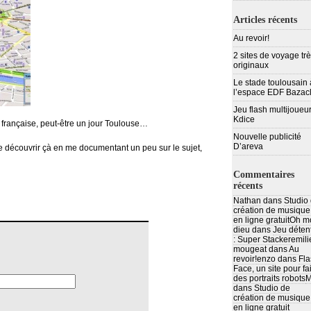
Articles récents
Au revoir!
2 sites de voyage tr
originaux
Le stade toulousain 
l’espace EDF Bazac
Jeu flash multijoueur
Kdice
lle française, peut-être un jour Toulouse…
Nouvelle publicité
D’areva
de découvrir çà en me documentant un peu sur le sujet,
Commentaires
récents
Nathan
dans
Studio
création de musique
en ligne gratuit
Oh m
dieu
dans
Jeu déten
: Super Stacker
emili
mougeat
dans
Au
revoir!
enzo
dans
Fla
Face, un site pour fa
des portraits robots
M
dans
Studio de
création de musique
en ligne gratuit