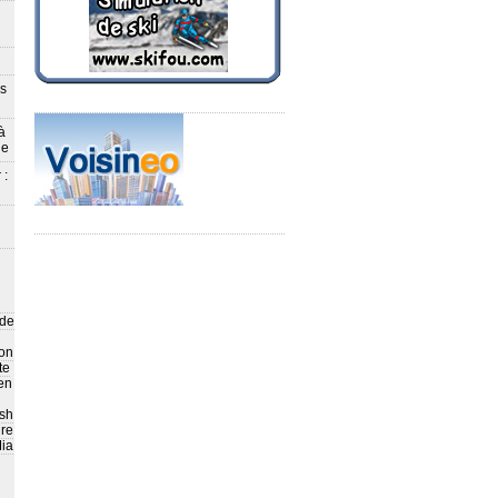
ès
à
le
 :
 de
on
te
en
sh
ire
ia