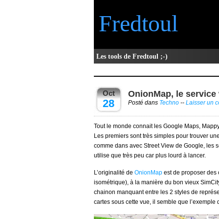
Fredtoul
Les tools de Fredtoul ;-)
Oct
OnionMap, le service
28
Posté dans
Techno
--
Laisser un 
Tout le monde connait les Google Maps, Mappy 
Les premiers sont très simples pour trouver une 
comme dans avec Street View de Google, les sec
utilise que très peu car plus lourd à lancer.
L’originalité de
OnionMap
est de proposer des 
isométrique), à la manière du bon vieux SimCi
chainon manquant entre les 2 styles de représ
cartes sous cette vue, il semble que l’exemple 