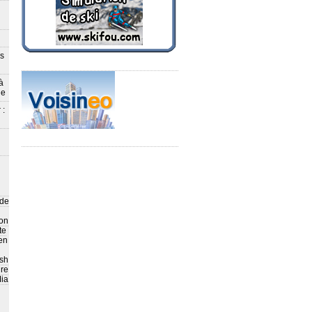
ès
à
le
 :
 de
on
te
en
sh
ire
ia