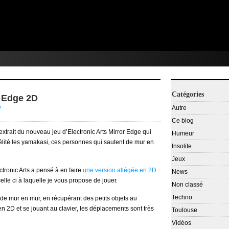
Catégories
s Edge 2D
e
Autre
Ce blog
extrait du nouveau jeu d’Electronic Arts Mirror Edge qui
Humeur
élité les yamakasi, ces personnes qui sautent de mur en
Insolite
Jeux
tronic Arts a pensé à en faire
une version allégée en 2D
News
elle ci à laquelle je vous propose de jouer.
Non classé
Techno
 de mur en mur, en récupérant des petits objets au
n 2D et se jouant au clavier, les déplacements sont très
Toulouse
Vidéos