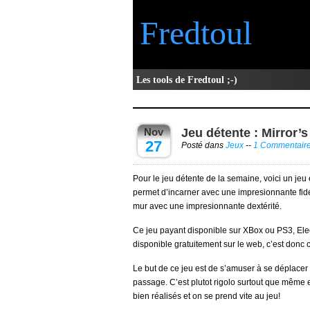
Fredtoul
Les tools de Fredtoul ;-)
Nov
Jeu détente : Mirror’
27
Posté dans
Jeux
--
1 Commentair
Pour le jeu détente de la semaine, voici un jeu 
permet d’incarner avec une impresionnante fid
mur avec une impresionnante dextérité.
Ce jeu payant disponible sur XBox ou PS3, Elec
disponible gratuitement sur le web, c’est donc c
Le but de ce jeu est de s’amuser à se déplacer
passage. C’est plutot rigolo surtout que même e
bien réalisés et on se prend vite au jeu!