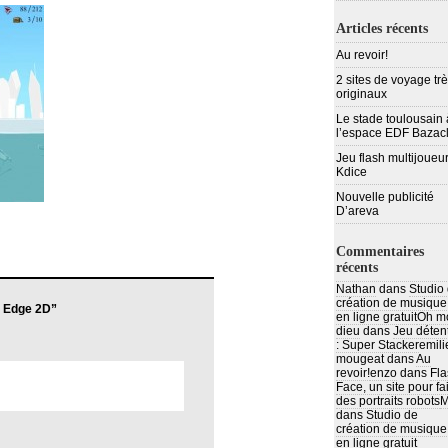
Articles récents
Au revoir!
2 sites de voyage tr
originaux
Le stade toulousain 
l’espace EDF Bazac
Jeu flash multijoueur
Kdice
Nouvelle publicité
D’areva
Commentaires
récents
Nathan
dans
Studio
création de musique
s Edge 2D”
en ligne gratuit
Oh m
dieu
dans
Jeu déten
: Super Stacker
emili
mougeat
dans
Au
revoir!
enzo
dans
Fla
Face, un site pour fa
des portraits robots
M
dans
Studio de
création de musique
en ligne gratuit