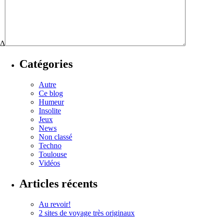
Δ
Catégories
Autre
Ce blog
Humeur
Insolite
Jeux
News
Non classé
Techno
Toulouse
Vidéos
Articles récents
Au revoir!
2 sites de voyage très originaux