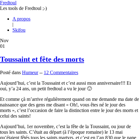
Fredtoul
Les tools de Fredtoul ;-)
A propos
|
Skifou
Nov
01
Toussaint et fête des morts
Posté dans
Humeur
--
12 Commentaires
Aujourd’hui, c’est la Toussaint et c’est aussi mon anniversaire!!! Et
oui, y’a 24 ans, un petit fredtoul a vu le jour 🙂
Et comme çà m’arrive régulièrement quand on me demande ma date de
naissance que des gens me disant « Oh!, vous êtes né le jour des
morts », c’est l’occasion de faire la distinction entre le jour des morts et
celui des saints!
Aujourd’hui, 1er novembre, c’est la fête de la Toussaint, ou jour de
tous les saints. C’était au départ (à l’époque romaine) le 13 mai
qu’étaient fêtés tous les saints martyrs, et c’est en l’an 830 que le pape