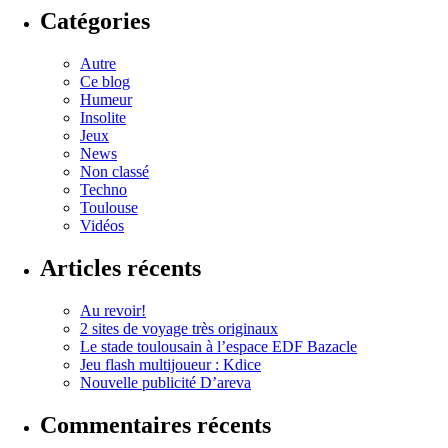
Catégories
Autre
Ce blog
Humeur
Insolite
Jeux
News
Non classé
Techno
Toulouse
Vidéos
Articles récents
Au revoir!
2 sites de voyage très originaux
Le stade toulousain à l’espace EDF Bazacle
Jeu flash multijoueur : Kdice
Nouvelle publicité D’areva
Commentaires récents