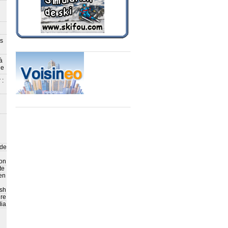
ès
à
le
 :
 de
on
te
en
sh
ire
ia