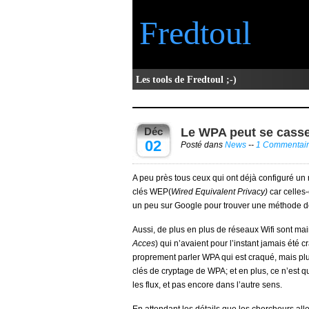
Fredtoul
Les tools de Fredtoul ;-)
Déc
Le WPA peut se cass
02
Posté dans
News
--
1 Commentai
A peu près tous ceux qui ont déjà configuré un 
clés WEP(
Wired Equivalent Privacy)
car celles-
un peu sur Google pour trouver une méthode d
Aussi, de plus en plus de réseaux Wifi sont ma
Acces
) qui n’avaient pour l’instant jamais été 
proprement parler WPA qui est craqué, mais pl
clés de cryptage de WPA; et en plus, ce n’est q
les flux, et pas encore dans l’autre sens.