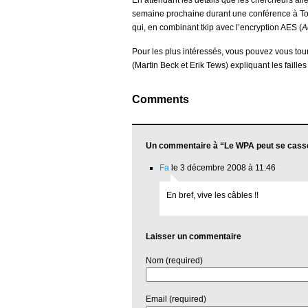
En attendant les détails que les chercheurs alle
semaine prochaine durant une conférence à Tok
qui, en combinant tkip avec l’encryption AES (
A
Pour les plus intéressés, vous pouvez vous tou
(Martin Beck et Erik Tews) expliquant les faill
Comments
Un commentaire à “Le WPA peut se cass
Fa
le 3 décembre 2008 à 11:46
En bref, vive les câbles !!
Laisser un commentaire
Nom (required)
Email (required)