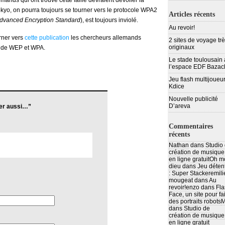
mands qui ont trouvé cette faille devraient dévoiler la
yo, on pourra toujours se tourner vers le protocole WPA2
Articles récents
dvanced Encryption Standard
), est toujours inviolé.
Au revoir!
rner vers
cette publication
les chercheurs allemands
2 sites de voyage tr
originaux
es de WEP et WPA.
Le stade toulousain 
l’espace EDF Bazac
Jeu flash multijoueur
Kdice
Nouvelle publicité
D’areva
er aussi…”
Commentaires
récents
Nathan
dans
Studio
création de musique
en ligne gratuit
Oh m
dieu
dans
Jeu déten
: Super Stacker
emili
mougeat
dans
Au
revoir!
enzo
dans
Fla
Face, un site pour fa
des portraits robots
M
dans
Studio de
création de musique
en ligne gratuit