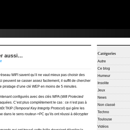
Catégories
er aussi…
re
Autre
Ce blog
réseau WIFI savent qu’il ne vaut mieux pas choisir des
Humeur
ci peuvent se casser assez facilement, il suffit de chercher
Insolite
e piratage d’une clé WEP en moins de 5 minutes.
Jeux
intenant configurés avec des clés WPA (
Wifi Protected
News
craquées. C’est plus complètement le cas : ce n’est pas à
Non classé
utôt TKIP
(
Temporal Key Integrity Protocol
) qui gère les
Techno
ue dans le sens routeur->PC qu’ils ont réussi à décrypter
Toulouse
Vidéos