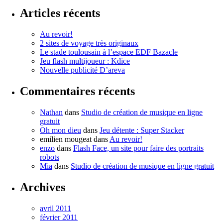
Articles récents
Au revoir!
2 sites de voyage très originaux
Le stade toulousain à l’espace EDF Bazacle
Jeu flash multijoueur : Kdice
Nouvelle publicité D’areva
Commentaires récents
Nathan
dans
Studio de création de musique en ligne
gratuit
Oh mon dieu
dans
Jeu détente : Super Stacker
emilien mougeat
dans
Au revoir!
enzo
dans
Flash Face, un site pour faire des portraits
robots
Mia
dans
Studio de création de musique en ligne gratuit
Archives
avril 2011
février 2011