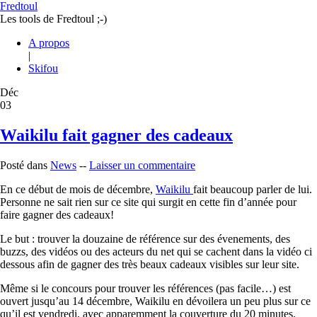
Fredtoul
Les tools de Fredtoul ;-)
A propos
|
Skifou
Déc
03
Waikilu fait gagner des cadeaux
Posté dans
News
--
Laisser un commentaire
En ce début de mois de décembre,
Waikilu
fait beaucoup parler de lui.
Personne ne sait rien sur ce site qui surgit en cette fin d’année pour
faire gagner des cadeaux!
Le but : trouver la douzaine de référence sur des évenements, des
buzzs, des vidéos ou des acteurs du net qui se cachent dans la vidéo ci
dessous afin de gagner des très beaux cadeaux visibles sur leur site.
Même si le concours pour trouver les références (pas facile…) est
ouvert jusqu’au 14 décembre, Waikilu en dévoilera un peu plus sur ce
qu’il est vendredi, avec apparemment la couverture du 20 minutes.