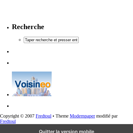
Recherche
Copyright © 2007
Fredtoul
• Theme
Modernpaper
modifié par
Fredtoul
Quitter la version mobile