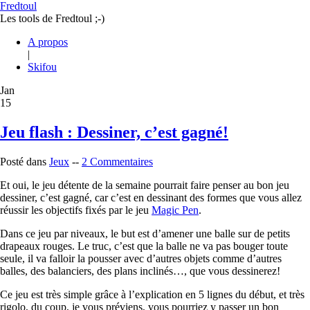
Fredtoul
Les tools de Fredtoul ;-)
A propos
|
Skifou
Jan
15
Jeu flash : Dessiner, c’est gagné!
Posté dans
Jeux
--
2 Commentaires
Et oui, le jeu détente de la semaine pourrait faire penser au bon jeu
dessiner, c’est gagné, car c’est en dessinant des formes que vous allez
réussir les objectifs fixés par le jeu
Magic Pen
.
Dans ce jeu par niveaux, le but est d’amener une balle sur de petits
drapeaux rouges. Le truc, c’est que la balle ne va pas bouger toute
seule, il va falloir la pousser avec d’autres objets comme d’autres
balles, des balanciers, des plans inclinés…, que vous dessinerez!
Ce jeu est très simple grâce à l’explication en 5 lignes du début, et très
rigolo, du coup, je vous préviens, vous pourriez y passer un bon