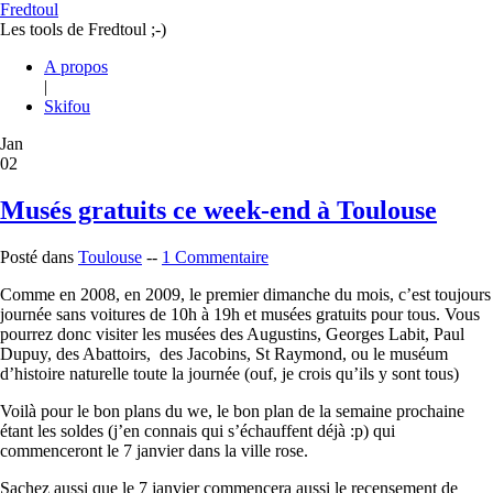
Fredtoul
Les tools de Fredtoul ;-)
A propos
|
Skifou
Jan
02
Musés gratuits ce week-end à Toulouse
Posté dans
Toulouse
--
1 Commentaire
Comme en 2008, en 2009, le premier dimanche du mois, c’est toujours
journée sans voitures de 10h à 19h et musées gratuits pour tous. Vous
pourrez donc visiter les musées des Augustins, Georges Labit, Paul
Dupuy, des Abattoirs, des Jacobins, St Raymond, ou le muséum
d’histoire naturelle toute la journée (ouf, je crois qu’ils y sont tous)
Voilà pour le bon plans du we, le bon plan de la semaine prochaine
étant les soldes (j’en connais qui s’échauffent déjà :p) qui
commenceront le 7 janvier dans la ville rose.
Sachez aussi que le 7 janvier commencera aussi le recensement de