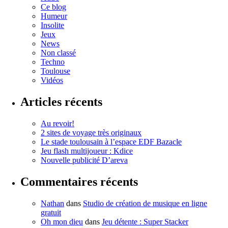
Ce blog
Humeur
Insolite
Jeux
News
Non classé
Techno
Toulouse
Vidéos
Articles récents
Au revoir!
2 sites de voyage très originaux
Le stade toulousain à l’espace EDF Bazacle
Jeu flash multijoueur : Kdice
Nouvelle publicité D’areva
Commentaires récents
Nathan
dans
Studio de création de musique en ligne
gratuit
Oh mon dieu
dans
Jeu détente : Super Stacker