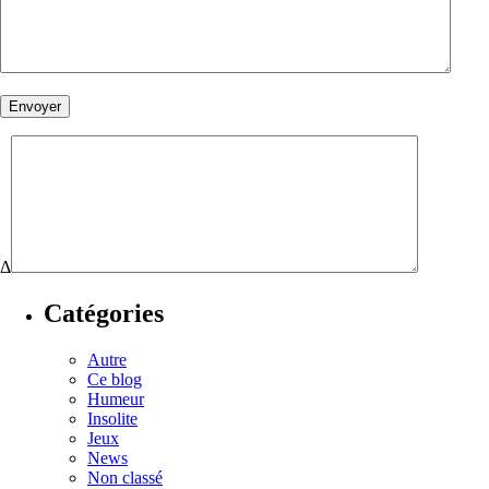
Δ
Catégories
Autre
Ce blog
Humeur
Insolite
Jeux
News
Non classé