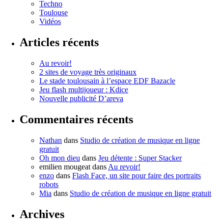
Techno
Toulouse
Vidéos
Articles récents
Au revoir!
2 sites de voyage très originaux
Le stade toulousain à l’espace EDF Bazacle
Jeu flash multijoueur : Kdice
Nouvelle publicité D’areva
Commentaires récents
Nathan
dans
Studio de création de musique en ligne
gratuit
Oh mon dieu
dans
Jeu détente : Super Stacker
emilien mougeat
dans
Au revoir!
enzo
dans
Flash Face, un site pour faire des portraits
robots
Mia
dans
Studio de création de musique en ligne gratuit
Archives