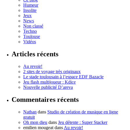
Humeur
Insolite
Jeux
News
Non classé
Techno
Toulouse
Vidéos
Articles récents
Au revoir!
2 sites de voyage très originaux
Le stade toulousain à l’espace EDF Bazacle
Jeu flash multijoueur : Kdice
Nouvelle publicité D’areva
Commentaires récents
Nathan
dans
Studio de création de musique en ligne
gratuit
Oh mon dieu
dans
Jeu détente : Super Stacker
emilien mougeat
dans
Au revoir!