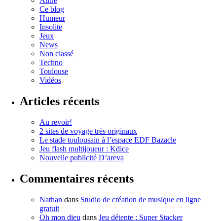
Autre
Ce blog
Humeur
Insolite
Jeux
News
Non classé
Techno
Toulouse
Vidéos
Articles récents
Au revoir!
2 sites de voyage très originaux
Le stade toulousain à l’espace EDF Bazacle
Jeu flash multijoueur : Kdice
Nouvelle publicité D’areva
Commentaires récents
Nathan
dans
Studio de création de musique en ligne
gratuit
Oh mon dieu
dans
Jeu détente : Super Stacker