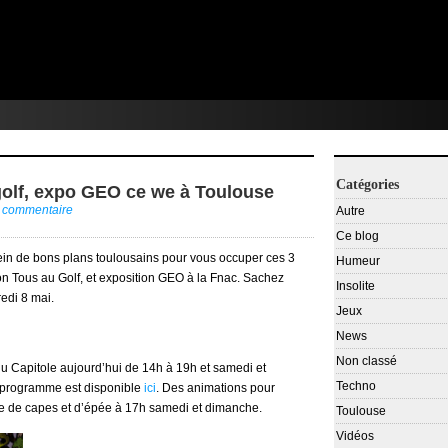
Catégories
golf, expo GEO ce we à Toulouse
n commentaire
Autre
Ce blog
ein de bons plans toulousains pour vous occuper ces 3
Humeur
ion Tous au Golf, et exposition GEO à la Fnac. Sachez
Insolite
edi 8 mai.
Jeux
News
Non classé
 du Capitole aujourd’hui de 14h à 19h et samedi et
Techno
le programme est disponible
ici
. Des animations pour
le de capes et d’épée à 17h samedi et dimanche.
Toulouse
Vidéos