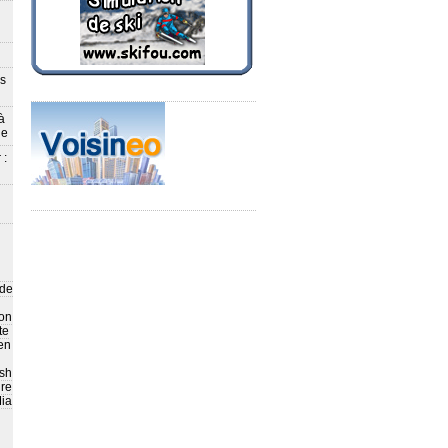
ès
à
le
 :
 de
on
te
en
sh
ire
ia