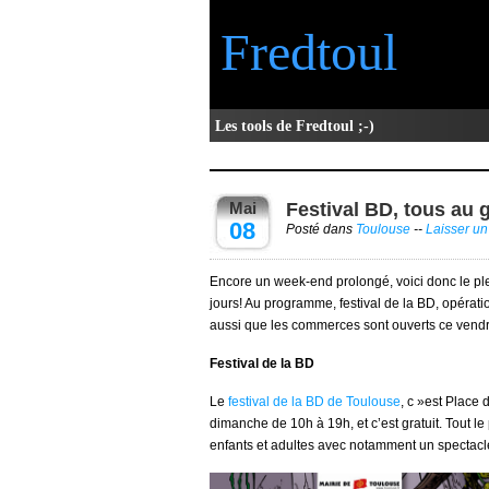
Fredtoul
Les tools de Fredtoul ;-)
Mai
Festival BD, tous au 
08
Posté dans
Toulouse
--
Laisser u
Encore un week-end prolongé, voici donc le pl
jours! Au programme, festival de la BD, opérat
aussi que les commerces sont ouverts ce vendr
Festival de la BD
Le
festival de la BD de Toulouse
, c »est Place
dimanche de 10h à 19h, et c’est gratuit. Tout 
enfants et adultes avec notamment un spectac