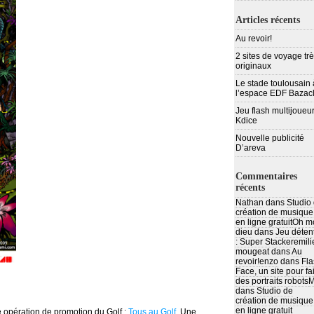
Articles récents
Au revoir!
2 sites de voyage tr
originaux
Le stade toulousain 
l’espace EDF Bazac
Jeu flash multijoueur
Kdice
Nouvelle publicité
D’areva
Commentaires
récents
Nathan
dans
Studio
création de musique
en ligne gratuit
Oh m
dieu
dans
Jeu déten
: Super Stacker
emili
mougeat
dans
Au
revoir!
enzo
dans
Fla
Face, un site pour fa
des portraits robots
M
dans
Studio de
création de musique
en ligne gratuit
 opération de promotion du Golf :
Tous au Golf
. Une