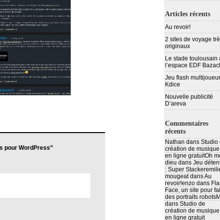
Articles récents
Au revoir!
2 sites de voyage tr
originaux
Le stade toulousain 
l’espace EDF Bazac
Jeu flash multijoueur
Kdice
Nouvelle publicité
D’areva
Commentaires
récents
Nathan
dans
Studio
s pour WordPress”
création de musique
en ligne gratuit
Oh m
dieu
dans
Jeu déten
: Super Stacker
emili
mougeat
dans
Au
revoir!
enzo
dans
Fla
Face, un site pour fa
des portraits robots
M
dans
Studio de
création de musique
en ligne gratuit