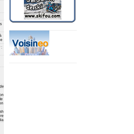
ès
à
le
 :
 de
on
te
en
sh
ire
ia