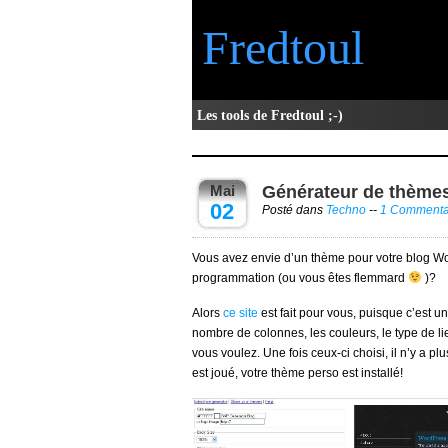
Fredtoul
Les tools de Fredtoul ;-)
Mai
Générateur de thème
02
Posté dans
Techno
--
1 Commenta
Vous avez envie d’un thème pour votre blog Wo
programmation (ou vous êtes flemmard
)?
Alors
ce site
est fait pour vous, puisque c’est 
nombre de colonnes, les couleurs, le type de l
vous voulez. Une fois ceux-ci choisi, il n’y a p
est joué, votre thème perso est installé!