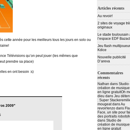
Articles récents
Au revoir!
2 sites de voyage tr
originaux
Le stade toulousain 
l’espace EDF Bazac
és cette année pour les meilleurs tous les jours en solo ou
zaine!
Jeu flash multijoueur
Kdice
rance Télévisions qu’on peut jouer (les mêmes que
Nouvelle publicité
D’areva
eut prendre sa place)
 elles en ont besoin :s)
Commentaires
récents
Nathan
dans
Studio
création de musique
en ligne gratuit
Oh m
dieu
dans
Jeu déten
: Super Stacker
emili
mougeat
dans
Au
ros 2009”
revoir!
enzo
dans
Fla
Face, un site pour fa
5
des portraits robots
M
dans
Studio de
création de musique
en ligne gratuit