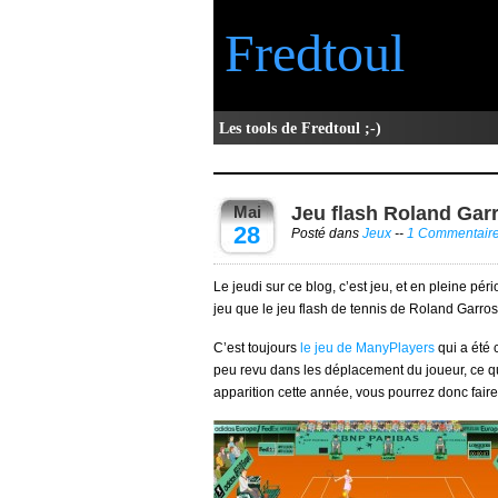
Fredtoul
Les tools de Fredtoul ;-)
Mai
Jeu flash Roland Gar
28
Posté dans
Jeux
--
1 Commentair
Le jeudi sur ce blog, c’est jeu, et en pleine p
jeu que le jeu flash de tennis de Roland Garros
C’est toujours
le jeu de ManyPlayers
qui a été 
peu revu dans les déplacement du joueur, ce qui r
apparition cette année, vous pourrez donc faire