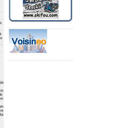
ès
à
le
 :
 de
on
te
en
sh
ire
ia