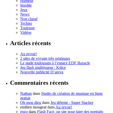
Humeur
Insolite
Jeux
News
Non classé
Techno
Toulouse
Vidéos
Articles récents
Au revoir!
2 sites de voyage très originaux
Le stade toulousain à l’espace EDF Bazacle
Jeu flash multijoueur : Kdice
Nouvelle publicité D’areva
Commentaires récents
Nathan
dans
Studio de création de musique en ligne
gratuit
Oh mon dieu
dans
Jeu détente : Super Stacker
emilien mougeat
dans
Au revoir!
enzo
dans
Flash Face, un site pour faire des portraits